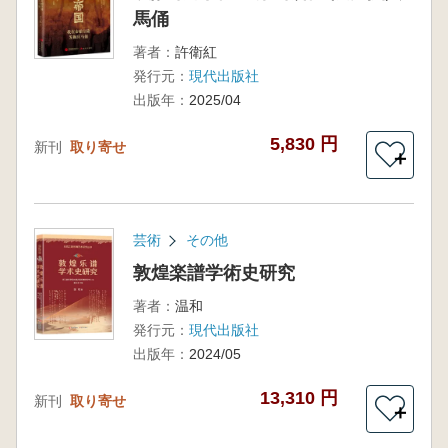
馬俑
著者：
許衛紅
発行元：
現代出版社
出版年：
2025/04
5,830 円
新刊
取り寄せ
＋
芸術
その他
敦煌楽譜学術史研究
著者：
温和
発行元：
現代出版社
出版年：
2024/05
13,310 円
新刊
取り寄せ
＋