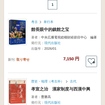
1
考古
単行本
館長眼中的鎮館之宝
著者：
中央広播電視総檯財経節目中心 編著
発行元：
現代出版社
出版年：
2026/01
7,150 円
新刊
取り寄せ
＋
歴史・地理（考古外）
古代
孝宣之治 漢家制度与西漢中興
著者：
曹勝高
発行元：
現代出版社