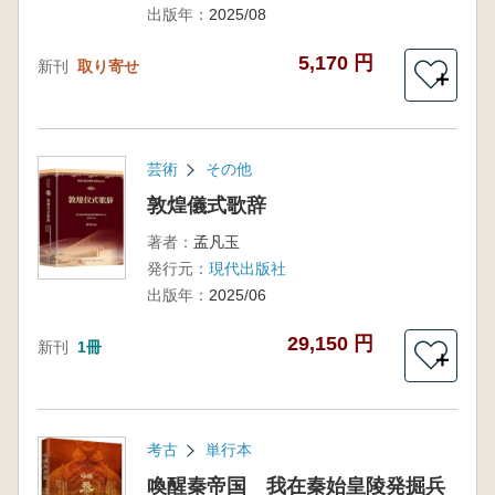
出版年：
2025/08
5,170 円
新刊
取り寄せ
＋
芸術
その他
敦煌儀式歌辞
著者：
孟凡玉
発行元：
現代出版社
出版年：
2025/06
29,150 円
新刊
1冊
＋
考古
単行本
喚醒秦帝国 我在秦始皇陵発掘兵