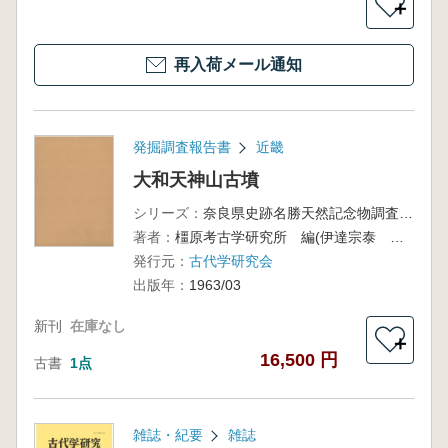
＋
再入荷メール通知
発掘調査報告書
近畿
大和天神山古墳
シリーズ：
奈良県史跡名勝天然記念物調査報告書第22冊
著者：
橿原考古学研究所 編(伊達宗泰 小島俊次 森浩一)
発行元：
古代学研究会
出版年：
1963/03
新刊
在庫なし
＋
16,500 円
古書
1点
雑誌・紀要
雑誌