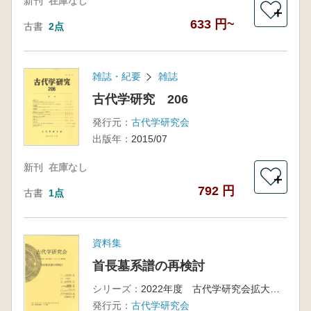
新刊
在庫なし
＋
633 円~
古書
2点
雑誌・紀要
雑誌
古代学研究 206
発行元：
古代学研究会
出版年：
2015/07
新刊
在庫なし
＋
792 円
古書
1点
資料集
首長墓系譜の再検討
シリーズ：
2022年度 古代学研究会拡大例会・シンポジウム
発行元：
古代学研究会