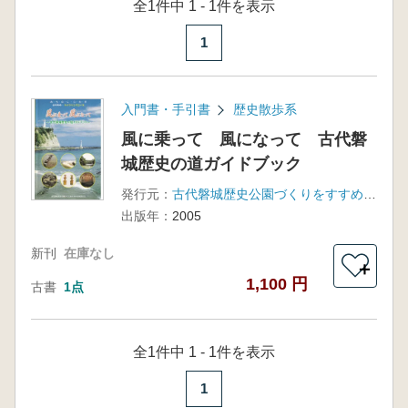
全1件中 1 - 1件を表示
1
入門書・手引書
歴史散歩系
風に乗って 風になって 古代磐
城歴史の道ガイドブック
発行元：
古代磐城歴史公園づくりをすすめる市民の会
出版年：
2005
新刊
在庫なし
＋
1,100 円
古書
1点
全1件中 1 - 1件を表示
1