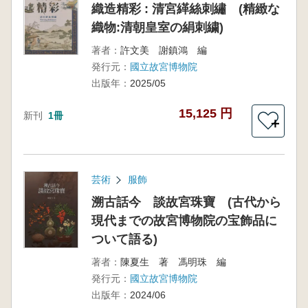
織造精彩 : 清宮緙絲刺繡 (精緻な
織物:清朝皇室の絹刺繍)
著者：
許文美 謝鎮鴻 編
発行元：
國立故宮博物院
出版年：
2025/05
15,125 円
新刊
1冊
＋
芸術
服飾
溯古話今 談故宮珠寶 (古代から
現代までの故宮博物院の宝飾品に
ついて語る)
著者：
陳夏生 著 馮明珠 編
発行元：
國立故宮博物院
出版年：
2024/06