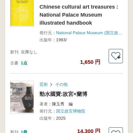
Chinese cultural art treasures :
National Palace Museum
illustrated handbook
発行元：
National Palace Museum (国立故宮博物院)
出版年：
1983/
新刊
在庫なし
＋
1,650 円
古書
1点
芸術
その他
勁水國寶:故宮×蘭博
著者：
陳玉秀 編
発行元：
国立故宮博物院
出版年：
2025
14,300 円
新刊
1冊