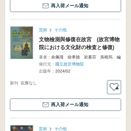
再入荷メール通知
芸術
その他
文物檢測與修復在故宮 (故宮博物
院における文化財の検査と修復)
著者：
余佩瑾 徐孝德 岩素芬 吳曉筠 編
発行元：
國立故宮博物院
出版年：
2024/02
新刊
在庫なし
＋
再入荷メール通知
芸術
その他