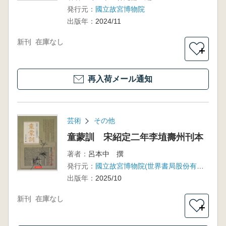
発行元：
國立故宮博物院
出版年：
2024/11
新刊
在庫なし
＋
再入荷メール通知
芸術
その他
童蒙訓 宋紹定二年李埴壽州刊本
著者：
呂本中 撰
発行元：
國立故宮博物院(世界書局股份有限公司)
出版年：
2025/10
新刊
在庫なし
＋