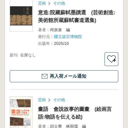
芸術
その他
意造:院藏蘇軾墨蹟選 (芸術創造:
美術館所蔵蘇軾書道選集)
著者：
何炎泉 編
発行元：
國立故宮博物院
出版年：
2025/10
新刊
在庫なし
＋
再入荷メール通知
芸術
その他
畫語 會說故事的圖畫 (絵画言
語:物語を伝える絵)
著者：
邱士華 林宛儒 編