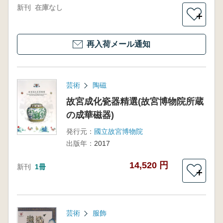
新刊
在庫なし
＋
再入荷メール通知
芸術
陶磁
故宮成化瓷器精選(故宮博物院所蔵
の成華磁器)
発行元：
國立故宮博物院
出版年：
2017
14,520 円
新刊
1冊
＋
芸術
服飾