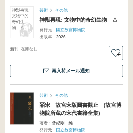
神獣再現:
芸術
その他
文物中的
神獣再現: 文物中的奇幻生物 △
奇幻生
物 △
発行元：
國立故宮博物院
出版年：
2026
新刊
在庫なし
＋
再入荷メール通知
芸術
その他
皕宋 故宮宋版圖書觀止 (故宮博
物院所蔵の宋代書籍全集)
著者：
曾紀剛 編
発行元：
国立故宮博物院