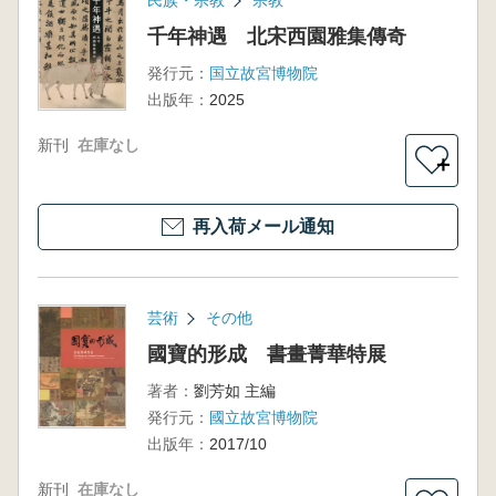
民族・宗教
宗教
千年神遇 北宋西園雅集傳奇
発行元：
国立故宮博物院
出版年：
2025
新刊
在庫なし
＋
再入荷メール通知
芸術
その他
國寶的形成 書畫菁華特展
著者：
劉芳如 主編
発行元：
國立故宮博物院
出版年：
2017/10
新刊
在庫なし