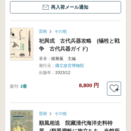
再入荷メール通知
芸術
その他
祀與戎 古代兵器攻略 (犠牲と戦
争 古代兵器ガイド)
著者：
鐘雅薫 主編
発行元：
國立故宮博物院
出版年：
2023/12
8,800 円
新刊
2冊
＋
芸術
その他
順風相送 院藏清代海洋史料特