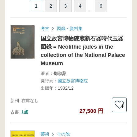
1
2
3
4
6
...
考古
図録・資料集
国立故宮博物院蔵新石器時代玉器
図録 = Neolithic jades in the
collection of the National Palace
Museum
著者：
鄧淑蘋
発行元：
國立故宮博物院
出版年：
1992/12
新刊
在庫なし
＋
27,500 円
古書
1点
芸術
その他