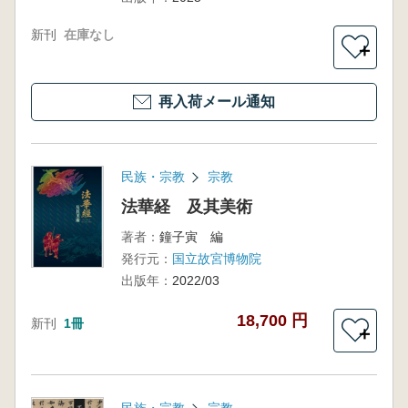
新刊
在庫なし
＋
再入荷メール通知
民族・宗教
宗教
法華経 及其美術
著者：
鐘子寅 編
発行元：
国立故宮博物院
出版年：
2022/03
18,700 円
新刊
1冊
＋