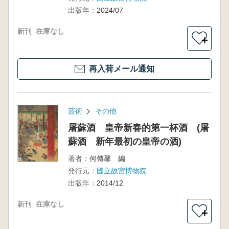
出版年：
2024/07
新刊
在庫なし
＋
再入荷メール通知
芸術
その他
屠蘇酒 皇帝新春的第一杯酒 (屠
蘇酒 新年最初の皇帝の酒)
著者：
何傳馨 編
発行元：
國立故宮博物院
出版年：
2014/12
新刊
在庫なし
＋