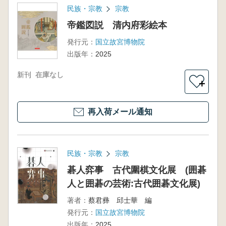
民族・宗教
宗教
帝鑑図説 清内府彩絵本
発行元：
国立故宮博物院
出版年：
2025
新刊
在庫なし
＋
再入荷メール通知
民族・宗教
宗教
碁人弈事 古代圍棋文化展 (囲碁
人と囲碁の芸術:古代囲碁文化展)
著者：
蔡君彞 邱士華 編
発行元：
国立故宮博物院
出版年：
2025