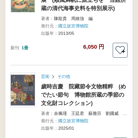
展 (順風満帆に旅立ちを 当館所
蔵の清代海事史料を特別展示)
著者：
陳龍貴 周維強 編
発行元：
國立故宮博物院
出版年：
2013/05
6,050 円
新刊
1冊
＋
芸術
その他
歲時吉慶 院藏節令文物精粹 (め
でたい節句 博物館所蔵の季節の
文化財コレクション)
著者：
余佩瑾 王廷君 蘇雅芬 劉國威 賴玉玲 謝鎮鴻 編
発行元：
國立故宮博物院
出版年：
2025/01