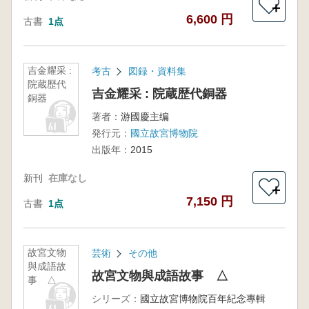
＋
6,600 円
古書
1点
吉金耀采 :
考古
図録・資料集
院蔵歴代
吉金耀采 : 院蔵歴代銅器
銅器
著者：
游國慶主编
発行元：
國立故宮博物院
出版年：
2015
新刊
在庫なし
＋
7,150 円
古書
1点
故宮文物
芸術
その他
與成語故
故宮文物與成語故事 △
事 △
シリーズ：
國立故宮博物院百年紀念專輯