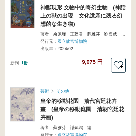
神獸現形 文物中的奇幻生物 (神話
上の獣の出現 文化遺産に残る幻
想的な生き物)
著者：
余佩瑾 王廷君 蘇雅芬 劉國威 賴玉玲 謝鎮鴻 編
発行元：
國立故宮博物院
出版年：
2024/02
9,075 円
新刊
1冊
＋
芸術
その他
皇帝的移動花園 清代宮廷花卉
畫 (皇帝の移動庭園 清朝宮廷花
卉画)
著者：
蘇雅芬 謝鎮鴻 編
発行元：
國立故宮博物院