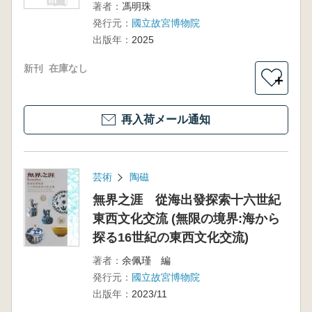
著者：
馮明珠
発行元：
國立故宮博物院
出版年：
2025
新刊
在庫なし
＋
再入荷メール通知
芸術
陶磁
無界之涯 從海出發探索十六世紀
東西文化交流 (無限の境界:海から
探る16世紀の東西文化交流)
著者：
余佩瑾 編
発行元：
國立故宮博物院
出版年：
2023/11