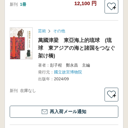
12,100 円
新刊
1冊
＋
芸術
その他
萬國津梁 東亞海上的琉球 (琉
球 東アジアの海と諸国をつなぐ
架け橋)
著者：
彭子程 鄭永昌 主編
発行元：
國立故宮博物院
出版年：
2024/09
新刊
在庫なし
＋
再入荷メール通知