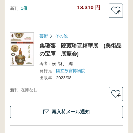
13,310 円
新刊
1冊
＋
芸術
その他
集瓊藻 院藏珍玩精華展 (美術品
の宝庫 展覧会)
著者：
侯怡利 編
発行元：
國立故宮博物院
出版年：
2023/08
新刊
在庫なし
＋
再入荷メール通知