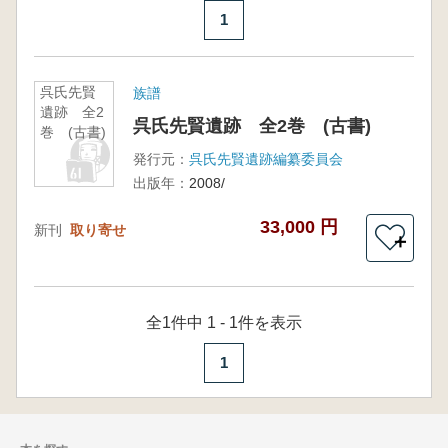
1
呉氏先賢
族譜
遺跡 全2
呉氏先賢遺跡 全2巻 (古書)
巻 (古書)
発行元：
呉氏先賢遺跡編纂委員会
出版年：
2008/
33,000 円
新刊
取り寄せ
＋
全1件中 1 - 1件を表示
1