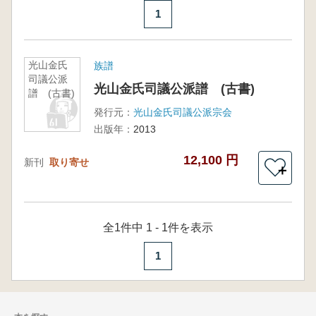
1
光山金氏
族譜
司議公派
光山金氏司議公派譜 (古書)
譜 (古書)
発行元：
光山金氏司議公派宗会
出版年：
2013
12,100 円
新刊
取り寄せ
＋
全1件中 1 - 1件を表示
1