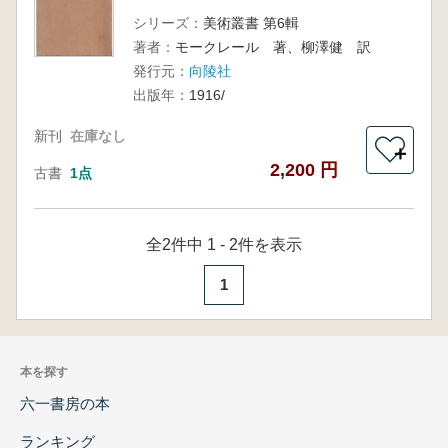
シリーズ：
美術叢書 第6輯
著者：
モークレール 著、柳澤健 訳
発行元：
向陵社
出版年：
1916/
新刊
在庫なし
＋
2,200 円
古書
1点
全2件中 1 - 2件を表示
1
本を探す
六一書房の本
ランキング