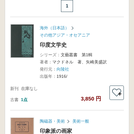
1
海外（日本語）
その他アジア・オセアニア
印度文学史
シリーズ：
文藝叢書 第1輯
著者：
マクドネル 著、矢崎美盛訳
発行元：
向陵社
出版年：
1916/
新刊
在庫なし
＋
3,850 円
古書
1点
陶磁器・美術
美術一般
印象派の画家