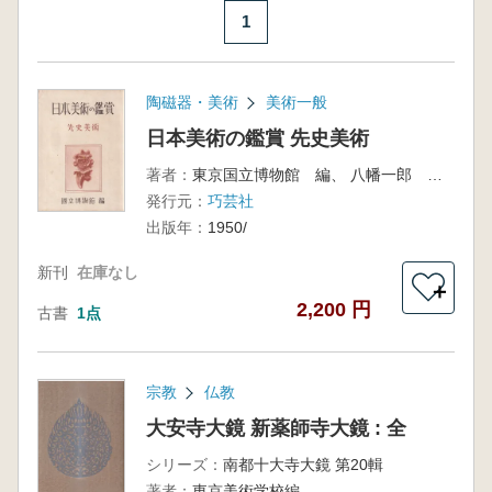
1
陶磁器・美術
美術一般
日本美術の鑑賞 先史美術
著者：
東京国立博物館 編、 八幡一郎 執筆
発行元：
巧芸社
出版年：
1950/
新刊
在庫なし
＋
2,200 円
古書
1点
宗教
仏教
大安寺大鏡 新薬師寺大鏡 : 全
シリーズ：
南都十大寺大鏡 第20輯
著者：
東京美術学校編