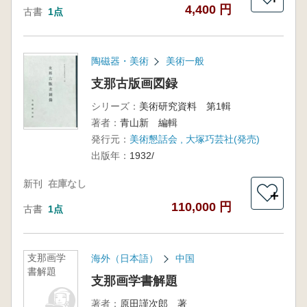
4,400 円
古書
1点
陶磁器・美術
美術一般
支那古版画図録
シリーズ：
美術研究資料 第1輯
著者：
青山新 編輯
発行元：
美術懇話会 , 大塚巧芸社(発売)
出版年：
1932/
新刊
在庫なし
＋
110,000 円
古書
1点
支那画学
海外（日本語）
中国
書解題
支那画学書解題
著者：
原田謹次郎 著