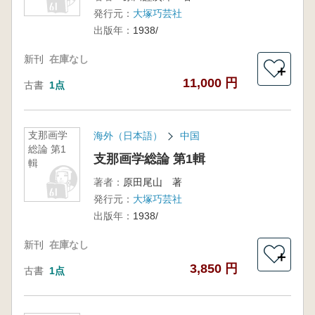
発行元：
大塚巧芸社
出版年：
1938/
新刊
在庫なし
＋
11,000 円
古書
1点
支那画学
海外（日本語）
中国
総論 第1
支那画学総論 第1輯
輯
著者：
原田尾山 著
発行元：
大塚巧芸社
出版年：
1938/
新刊
在庫なし
＋
3,850 円
古書
1点