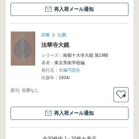
再入荷メール通知
宗教
仏教
法華寺大鏡
シリーズ：
南都十大寺大鏡 第19輯
著者：
東京美術学校編
発行元：
大塚巧芸社
出版年：
1934/
新刊
在庫なし
＋
再入荷メール通知
全20件中 1 - 20件を表示