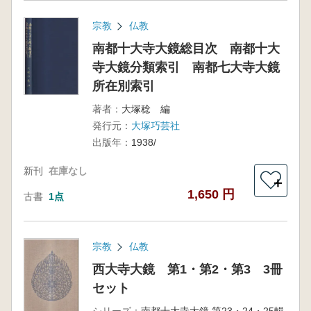
宗教
仏教
南都十大寺大鏡総目次 南都十大
寺大鏡分類索引 南都七大寺大鏡
所在別索引
著者：
大塚稔 編
発行元：
大塚巧芸社
出版年：
1938/
新刊
在庫なし
＋
1,650 円
古書
1点
宗教
仏教
西大寺大鏡 第1・第2・第3 3冊
セット