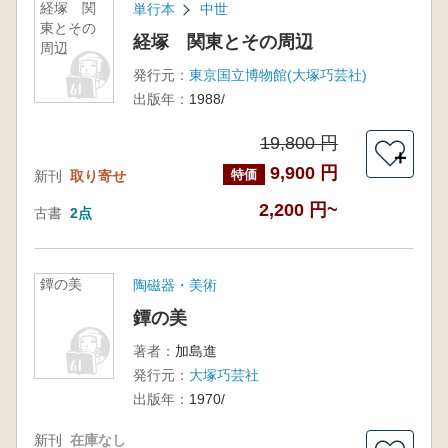
経塚 関
単行本
中世
東とその
経塚 関東とその周辺
周辺
発行元：
東京国立博物館(大塚巧芸社)
出版年：
1988/
19,800 円
＋
9,900 円
特価
新刊
取り寄せ
2,200 円~
古書
2点
鐔の美
陶磁器・美術
鐔の美
著者：
加島進
発行元：
大塚巧芸社
出版年：
1970/
新刊
在庫なし