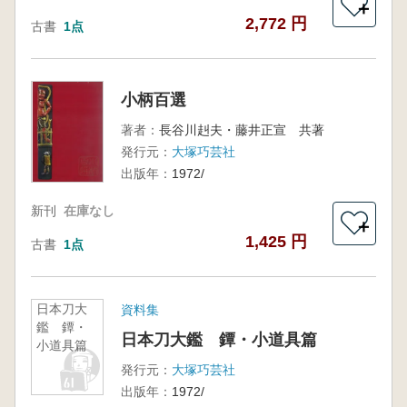
＋
2,772 円
古書
1点
小柄百選
著者：
長谷川赳夫・藤井正宣 共著
発行元：
大塚巧芸社
出版年：
1972/
新刊
在庫なし
＋
1,425 円
古書
1点
日本刀大
資料集
鑑 鐔・
日本刀大鑑 鐔・小道具篇
小道具篇
発行元：
大塚巧芸社
出版年：
1972/