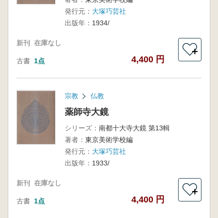
発行元：
大塚巧芸社
出版年：
1934/
新刊
在庫なし
＋
4,400 円
古書
1点
宗教
仏教
薬師寺大鏡
シリーズ：
南都十大寺大鏡 第13輯
著者：
東京美術学校編
発行元：
大塚巧芸社
出版年：
1933/
新刊
在庫なし
＋
4,400 円
古書
1点