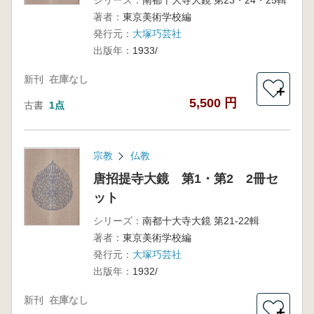
シリーズ：
南都十大寺大鏡 第23・24・25輯
著者：
東京美術学校編
発行元：
大塚巧芸社
出版年：
1933/
新刊
在庫なし
＋
5,500 円
古書
1点
宗教
仏教
唐招提寺大鏡 第1・第2 2冊セ
ット
シリーズ：
南都十大寺大鏡 第21-22輯
著者：
東京美術学校編
発行元：
大塚巧芸社
出版年：
1932/
新刊
在庫なし
＋