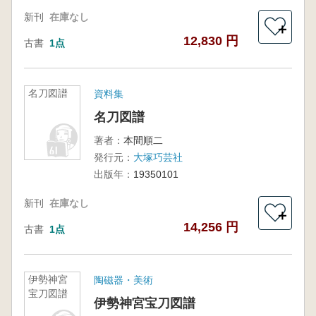
新刊
在庫なし
＋
12,830 円
古書
1点
名刀図譜
資料集
名刀図譜
著者：
本間順二
発行元：
大塚巧芸社
出版年：
19350101
新刊
在庫なし
＋
14,256 円
古書
1点
伊勢神宮
陶磁器・美術
宝刀図譜
伊勢神宮宝刀図譜