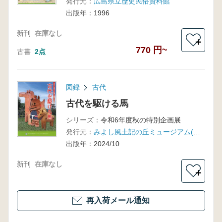
発行元：
広島県立歴史民俗資料館
出版年：
1996
新刊
在庫なし
＋
770 円~
古書
2点
図録
古代
古代を駆ける馬
シリーズ：
令和6年度秋の特別企画展
発行元：
みよし風土記の丘ミュージアム(広島県立歴史民俗資料館)
出版年：
2024/10
新刊
在庫なし
＋
再入荷メール通知