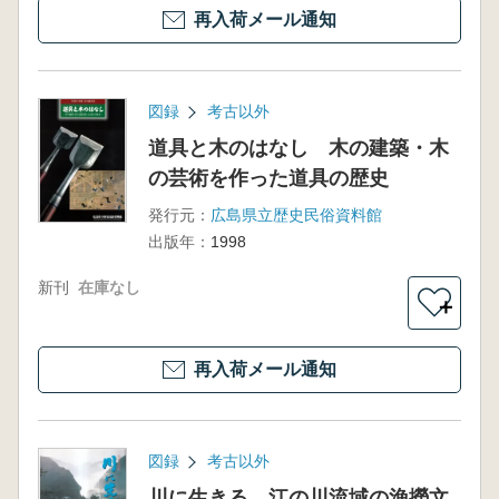
再入荷メール通知
図録
考古以外
道具と木のはなし 木の建築・木
の芸術を作った道具の歴史
発行元：
広島県立歴史民俗資料館
出版年：
1998
新刊
在庫なし
＋
再入荷メール通知
図録
考古以外
川に生きる 江の川流域の漁撈文