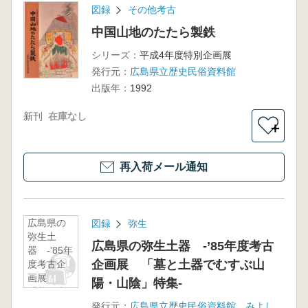
図録
その他考古
中国山地のたたら製鉄
シリーズ：
平成4年度特別企画展
発行元：
広島県立歴史民俗資料館
出版年：
1992
新刊
在庫なし
＋
再入荷メール通知
広島県の
図録
弥生
弥生土
広島県の弥生土器 -’85年度考古
器 -’85年
企画展 「墓と土器でむすぶ山
度考古企
画展
陽・山陰」特集-
「墓と土
器でむす
発行元：
広島県立歴史民俗資料館 みよし風土記の丘友の会