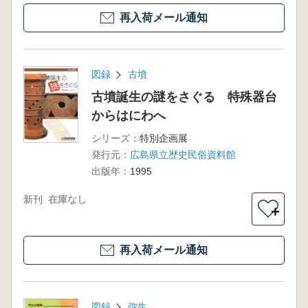
再入荷メール通知
図録
古墳
古墳誕生の謎をさぐる 特殊器台
からはにわへ
シリーズ：
特別企画展
発行元：
広島県立歴史民俗資料館
出版年：
1995
新刊
在庫なし
＋
再入荷メール通知
図録
弥生