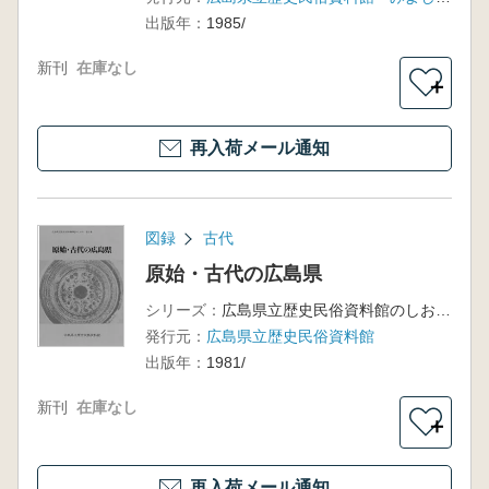
ぶ山陽・
出版年：
1985/
山陰」特
集-
新刊
在庫なし
＋
再入荷メール通知
図録
古代
原始・古代の広島県
シリーズ：
広島県立歴史民俗資料館のしおり第1集
発行元：
広島県立歴史民俗資料館
出版年：
1981/
新刊
在庫なし
＋
再入荷メール通知