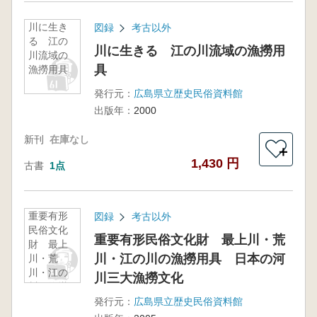
川に生き
図録
考古以外
る 江の
川に生きる 江の川流域の漁撈用
川流域の
具
漁撈用具
発行元：
広島県立歴史民俗資料館
出版年：
2000
新刊
在庫なし
＋
1,430 円
古書
1点
重要有形
図録
考古以外
民俗文化
重要有形民俗文化財 最上川・荒
財 最上
川・江の川の漁撈用具 日本の河
川・荒
川・江の
川三大漁撈文化
川の漁撈
用具 日
発行元：
広島県立歴史民俗資料館
本の河川