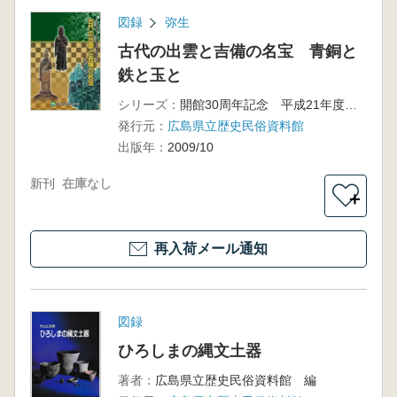
図録
弥生
古代の出雲と吉備の名宝 青銅と
鉄と玉と
シリーズ：
開館30周年記念 平成21年度秋の特別企画展
発行元：
広島県立歴史民俗資料館
出版年：
2009/10
新刊
在庫なし
＋
再入荷メール通知
図録
ひろしまの縄文土器
著者：
広島県立歴史民俗資料館 編