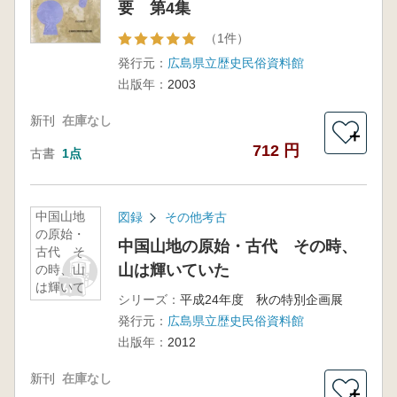
要 第4集
（1件）
発行元：
広島県立歴史民俗資料館
出版年：
2003
新刊
在庫なし
＋
712 円
古書
1点
中国山地
図録
その他考古
の原始・
中国山地の原始・古代 その時、
古代 そ
山は輝いていた
の時、山
は輝いて
シリーズ：
平成24年度 秋の特別企画展
いた
発行元：
広島県立歴史民俗資料館
出版年：
2012
新刊
在庫なし
＋