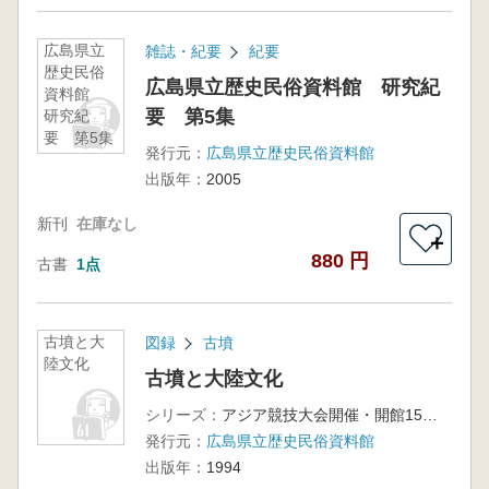
広島県立
雑誌・紀要
紀要
歴史民俗
広島県立歴史民俗資料館 研究紀
資料館
要 第5集
研究紀
要 第5集
発行元：
広島県立歴史民俗資料館
出版年：
2005
新刊
在庫なし
＋
880 円
古書
1点
古墳と大
図録
古墳
陸文化
古墳と大陸文化
シリーズ：
アジア競技大会開催・開館15周年記念特別企画展
発行元：
広島県立歴史民俗資料館
出版年：
1994