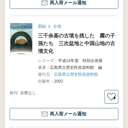
再入荷メール通知
図録
古墳
三千余基の古墳を残した 霧の子
孫たち 三次盆地と中国山地の古
墳文化
シリーズ：
平成14年度 特別企画展
著者：
広島県立歴史民俗資料館 編
発行元：
広島県立歴史民俗資料館
出版年：
2002
新刊
在庫なし
＋
再入荷メール通知