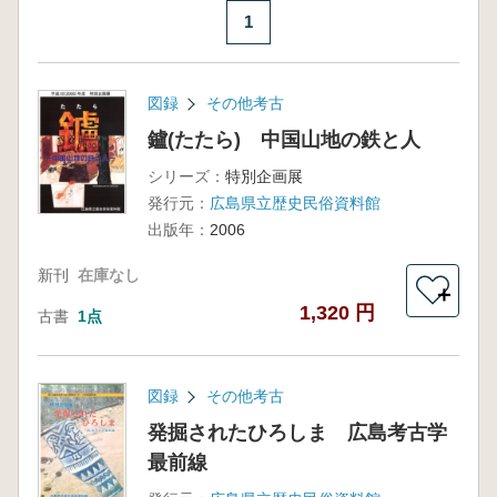
1
図録
その他考古
鑪(たたら) 中国山地の鉄と人
シリーズ：
特別企画展
発行元：
広島県立歴史民俗資料館
出版年：
2006
新刊
在庫なし
＋
1,320 円
古書
1点
図録
その他考古
発掘されたひろしま 広島考古学
最前線