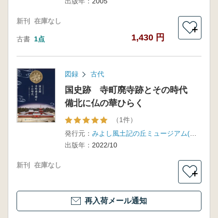
出版年：
2005
三大漁撈
文化
新刊
在庫なし
＋
1,430 円
古書
1点
図録
古代
国史跡 寺町廃寺跡とその時代
備北に仏の華ひらく
（1件）
発行元：
みよし風土記の丘ミュージアム(広島県立歴史民俗資料館)
出版年：
2022/10
新刊
在庫なし
＋
再入荷メール通知