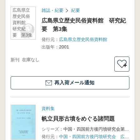
広島県立
雑誌・紀要
紀要
歴史民俗
広島県立歴史民俗資料館 研究紀
資料館
要 第3集
研究紀
要 第3集
発行元：
広島県立歴史民俗資料館
出版年：
2001
新刊
在庫なし
＋
再入荷メール通知
資料集
帆立貝形古墳をめぐる諸問題
シリーズ：
中国・四国前方後円墳研究会第5回研究会資料集
発行元：
中国・四国前方後円墳研究会 広島県立歴史民俗資料館 古代学協会中国支部