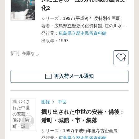
化2
シリーズ：
1997 (平成9) 年度特別企画展
著者：
広島県立歴史民俗資料館, 江の川水系漁撈文化研究会 編
発行元：
広島県立歴史民俗資料館
出版年：
1997
新刊
在庫なし
＋
再入荷メール通知
掘り出さ
図録
中世
れた中世
掘り出された中世の安芸・備後 :
の安芸・
港町・城館・市・集落
備後 : 港
町・城
シリーズ：
1997(平成9)年度考古企画展
館・市・
発行元：
広島県立歴史民俗資料館
集落