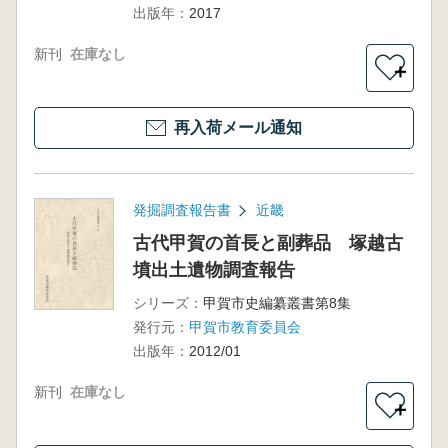
出版年：
2017
新刊
在庫なし
＋
再入荷メール通知
発掘調査報告書
近畿
古代甲賀の首長と副葬品 塚越古
墳出土遺物調査報告
シリーズ：
甲賀市史編纂叢書第8集
発行元：
甲賀市教育委員会
出版年：
2012/01
新刊
在庫なし
＋