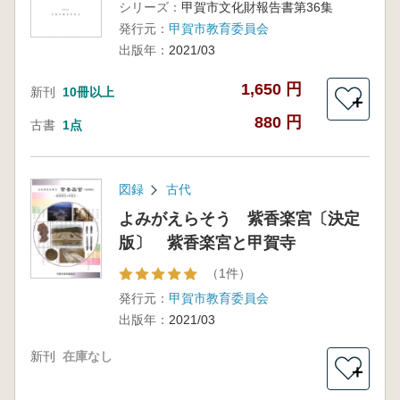
シリーズ：
甲賀市文化財報告書第36集
発行元：
甲賀市教育委員会
出版年：
2021/03
1,650 円
新刊
10冊以上
＋
880 円
古書
1点
図録
古代
よみがえらそう 紫香楽宮〔決定
版〕 紫香楽宮と甲賀寺
（1件）
発行元：
甲賀市教育委員会
出版年：
2021/03
新刊
在庫なし
＋