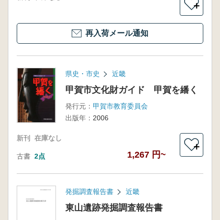
＋
再入荷メール通知
県史・市史
近畿
甲賀市文化財ガイド 甲賀を繙く
発行元：
甲賀市教育委員会
出版年：
2006
新刊
在庫なし
＋
1,267 円~
古書
2点
発掘調査報告書
近畿
東山遺跡発掘調査報告書