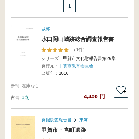
1
城郭
水口岡山城跡総合調査報告書
（1件）
シリーズ：
甲賀市文化財報告書第26集
発行元：
甲賀市教育委員会
出版年：
2016
新刊
在庫なし
＋
4,400 円
古書
1点
発掘調査報告書
東海
甲賀市・宮町遺跡