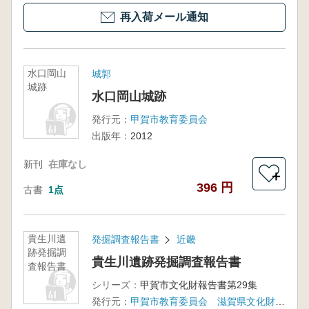
再入荷メール通知
水口岡山
城郭
城跡
水口岡山城跡
発行元：
甲賀市教育委員会
出版年：
2012
新刊
在庫なし
＋
396 円
古書
1点
貴生川遺
発掘調査報告書
近畿
跡発掘調
貴生川遺跡発掘調査報告書
査報告書
シリーズ：
甲賀市文化財報告書第29集
発行元：
甲賀市教育委員会 滋賀県文化財保護協会