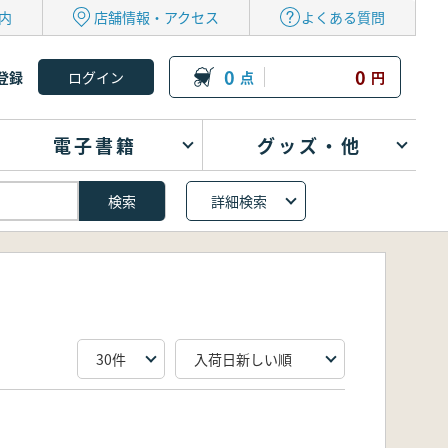
内
店舗情報・アクセス
よくある質問
0
0
登録
点
円
電子書籍
グッズ・他
詳細検索