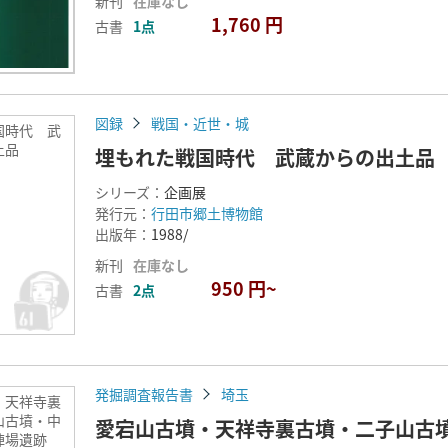
新刊
在庫なし
1,760 円
古書
1点
図録
戦国・近世・城
国時代 武
土品
埋もれた戦国時代 武蔵からの出土品
シリーズ：
企画展
発行元：
行田市郷土博物館
出版年：
1988/
新刊
在庫なし
950 円~
古書
2点
発掘調査報告書
埼玉
・天祥寺裏
山古墳・中
愛宕山古墳・天祥寺裏古墳・二子山古墳
陣場遺跡