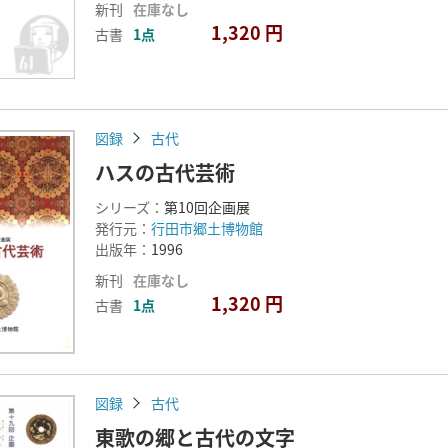
新刊
在庫なし
1,320 円
古書
1点
図録
古代
ハスの古代芸術
シリーズ：
第10回企画展
発行元：
行田市郷土博物館
出版年：
1996
新刊
在庫なし
1,320 円
古書
1点
図録
古代
東歌の郷と古代の文字