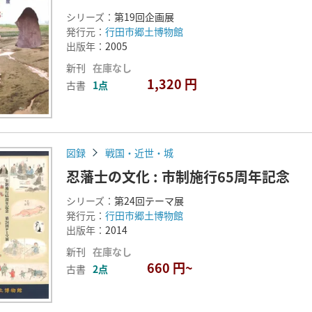
シリーズ：
第19回企画展
発行元：
行田市郷土博物館
出版年：
2005
新刊
在庫なし
1,320 円
古書
1点
図録
戦国・近世・城
忍藩士の文化 : 市制施行65周年記念
シリーズ：
第24回テーマ展
発行元：
行田市郷土博物館
出版年：
2014
新刊
在庫なし
660 円~
古書
2点