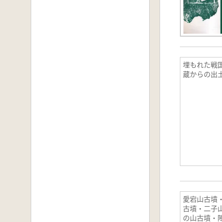
埋もれた戦
蔵からの出
愛宕山古墳
古墳・二子
の山古墳・