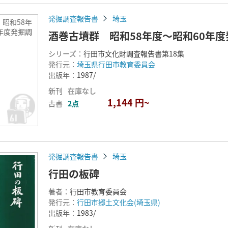
発掘調査報告書
埼玉
昭和58年
年度発掘調
酒巻古墳群 昭和58年度～昭和60年
シリーズ：
行田市文化財調査報告書第18集
発行元：
埼玉県行田市教育委員会
出版年：
1987/
新刊
在庫なし
1,144 円~
古書
2点
発掘調査報告書
埼玉
行田の板碑
著者：
行田市教育委員会
発行元：
行田市郷土文化会(埼玉県)
出版年：
1983/