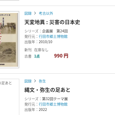
図録
考古以外
天変地異 : 災害の日本史
シリーズ：
企画展 第24回
発行元：
行田市郷土博物館
出版年：
2010/10
新刊
在庫なし
990 円
古書
1点
図録
弥生
の足あと
縄文・弥生の足あと
シリーズ：
第32回テーマ展
発行元：
行田市郷土博物館
出版年：
2022