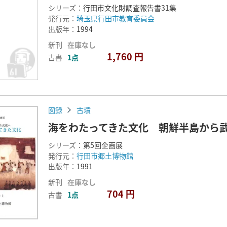
シリーズ：
行田市文化財調査報告書31集
発行元：
埼玉県行田市教育委員会
出版年：
1994
新刊
在庫なし
1,760 円
古書
1点
図録
古墳
海をわたってきた文化 朝鮮半島から
シリーズ：
第5回企画展
発行元：
行田市郷土博物館
出版年：
1991
新刊
在庫なし
704 円
古書
1点