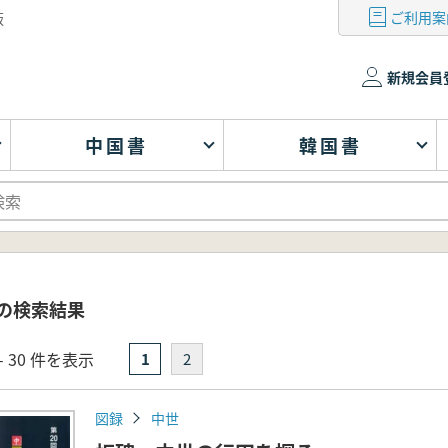
ご利用案
版
新規会員
中国書
韓国書
 の検索結果
- 30 件を表示
1
2
図録
中世