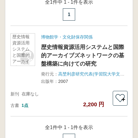
全1件中 1 - 1件を表示
1
歴史情報
博物館学・文化財保存関係
資源活用
歴史情報資源活用システムと国際
システム
的アーカイブズネットワークの基
と国際的
アーカイ
盤構築に向けての研究
ブズネッ
トワーク
発行元：
高埜利彦研究代表(学習院大学文学部)
の基盤構
出版年：
2007
築に向け
ての研究
新刊
在庫なし
＋
2,200 円
古書
1点
全1件中 1 - 1件を表示