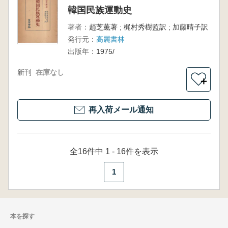
韓国民族運動史
著者：
趙芝薫著 ; 梶村秀樹監訳 ; 加藤晴子訳
発行元：
高麗書林
出版年：
1975/
新刊
在庫なし
＋
再入荷メール通知
全16件中 1 - 16件を表示
1
本を探す