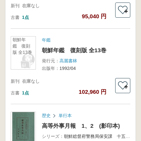
新刊
在庫なし
＋
95,040 円
古書
1点
朝鮮年
年鑑
鑑 復刻
朝鮮年鑑 復刻版 全13巻
版 全13巻
発行元：
高麗書林
出版年：
1992/04
新刊
在庫なし
＋
102,960 円
古書
1点
歴史
単行本
高等外事月報 1、2 (影印本)
シリーズ：
朝鮮総督府警務局保安課 十五年戦争極秘資料集