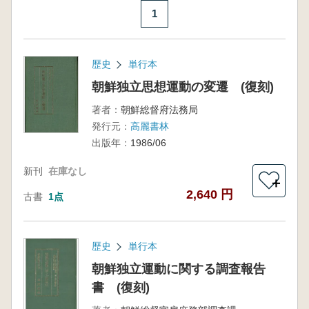
1
歴史
単行本
朝鮮独立思想運動の変遷 (復刻)
著者：
朝鮮総督府法務局
発行元：
高麗書林
出版年：
1986/06
新刊
在庫なし
＋
2,640 円
古書
1点
歴史
単行本
朝鮮独立運動に関する調査報告
書 (復刻)