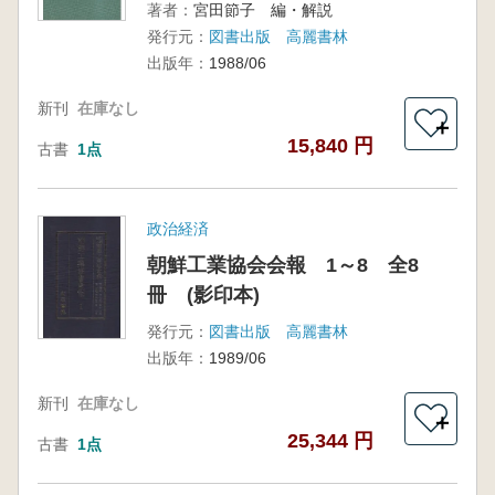
著者：
宮田節子 編・解説
発行元：
図書出版 高麗書林
出版年：
1988/06
新刊
在庫なし
＋
15,840 円
古書
1点
政治経済
朝鮮工業協会会報 1～8 全8
冊 (影印本)
発行元：
図書出版 高麗書林
出版年：
1989/06
新刊
在庫なし
＋
25,344 円
古書
1点