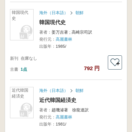
韓国現代
海外（日本語）
朝鮮
史
韓国現代史
著者：
姜万吉著 ; 高崎宗司訳
発行元：
高麗書林
出版年：
1985/
新刊
在庫なし
＋
792 円
古書
1点
近代韓国
海外（日本語）
朝鮮
経済史
近代韓国経済史
著者：
趙璣濬著 徐龍達訳
発行元：
高麗書林
出版年：
1981/