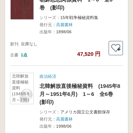
巻 (影印)
シリーズ：
15年戦争極秘資料集
発行元：
高麗書林
出版年：
1898/06
新刊
在庫なし
＋
47,520 円
古書
1点
北韓解放
政治経済
直後極秘
北韓解放直後極秘資料 (1945年8
資料
月～1951年6月) 1～6 全6巻
(1945年8
月～1951
(影印)
年6月) 1
～6 全6
シリーズ：
アメリカ国立公文書館保存
巻 (影印)
発行元：
高麗書林
出版年：
1998/06