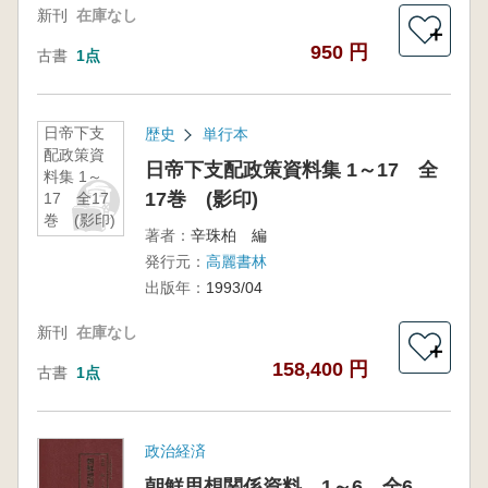
新刊
在庫なし
＋
950 円
古書
1点
日帝下支
歴史
単行本
配政策資
日帝下支配政策資料集 1～17 全
料集 1～
17巻 (影印)
17 全17
巻 (影印)
著者：
辛珠柏 編
発行元：
高麗書林
出版年：
1993/04
新刊
在庫なし
＋
158,400 円
古書
1点
政治経済
朝鮮思想関係資料 1～6 全6