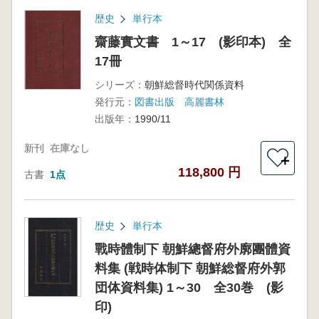
歴史
単行本
齋藤實文書 1～17 (影印本) 全
17冊
シリーズ：
朝鮮総督時代関係資料
発行元：
図書出版 高麗書林
出版年：
1990/11
新刊
在庫なし
＋
118,800 円
古書
1点
歴史
単行本
戰時體制下 朝鮮總督府外廓團體資
料集 (戦時体制下 朝鮮総督府外郭
団体資料集) 1～30 全30巻 (影
印)