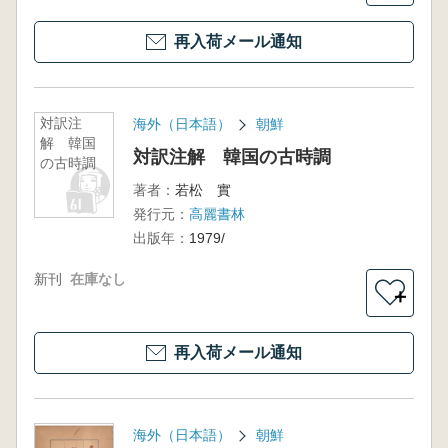
再入荷メール通知
対訳注
海外（日本語）
朝鮮
解 韓国
対訳注解 韓国の古時調
の古時調
著者：
若松 實
発行元：
高麗書林
出版年：
1979/
新刊
在庫なし
＋
再入荷メール通知
海外（日本語）
朝鮮