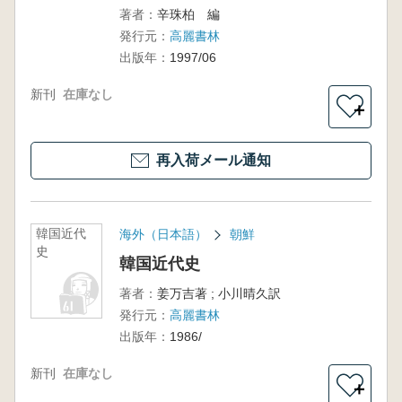
著者：
辛珠柏 編
発行元：
高麗書林
出版年：
1997/06
新刊
在庫なし
＋
再入荷メール通知
韓国近代
海外（日本語）
朝鮮
史
韓国近代史
著者：
姜万吉著 ; 小川晴久訳
発行元：
高麗書林
出版年：
1986/
新刊
在庫なし
＋