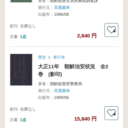
著者：
朝鮮総督官房庶務部調査課
発行元：
高麗書林
出版年：
1986/08
新刊
在庫なし
＋
2,640 円
古書
1点
歴史
単行本
大正11年 朝鮮治安状況 全2
巻 (影印)
著者：
朝鮮総督府警務局
発行元：
高麗書林
出版年：
1989/06
新刊
在庫なし
＋
15,840 円
古書
1点