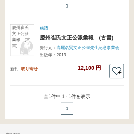
1
慶州崔氏
族譜
文正公派
慶州崔氏文正公派彙報 (古書)
彙報 (古
書)
発行元：
高麗名賢文正公崔先生紀念事業会
出版年：
2013
12,100 円
新刊
取り寄せ
＋
全1件中 1 - 1件を表示
1