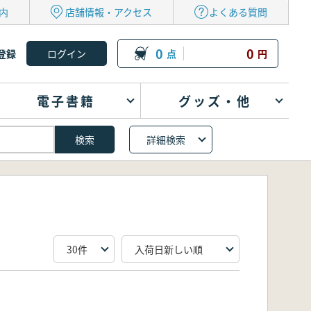
内
店舗情報・アクセス
よくある質問
0
0
登録
点
円
電子書籍
グッズ・他
詳細検索