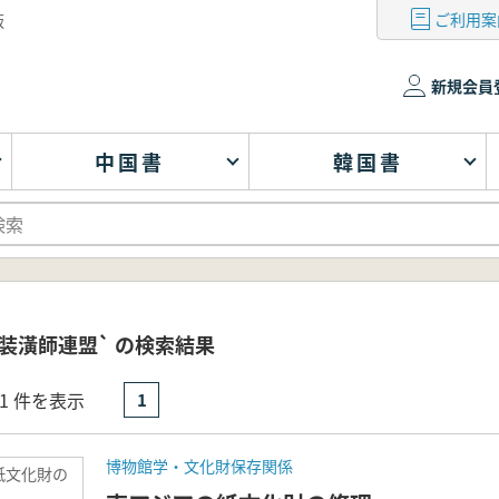
ご利用案
版
新規会員
中国書
韓国書
装潢師連盟` の検索結果
- 1 件を表示
1
博物館学・文化財保存関係
紙文化財の