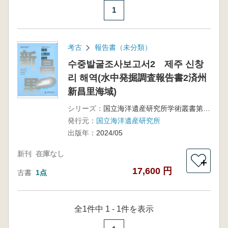
1
考古
報告書（未分類）
수중발굴조사보고서2 제주 신창
리 해역(水中発掘調査報告書2済州
新昌里海域)
シリーズ：
国立海洋遺産研究所学術叢書第83集
発行元：
国立海洋遺産研究所
出版年：
2024/05
新刊
在庫なし
＋
17,600 円
古書
1点
全1件中 1 - 1件を表示