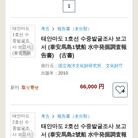
1
태안마도
考古
報告書（未分類）
1호선 수
태안마도 1호선 수중발굴조사 보고
중발굴조
서 (泰安馬島1號船 水中発掘調査報
사 보고서
(泰安馬島
告書) (古書)
1號船 水
中発掘調
発行元：
国立海洋文化財研究所、文化財庁
査報告
出版年：
2010
書) (古
書)
66,000 円
新刊
取り寄せ
＋
태안마도
考古
報告書（未分類）
2호선 수
태안마도 2호선 수중발굴조사 보고
중발굴조
서 (泰安馬島2號船 水中発掘調査報
사 보고서