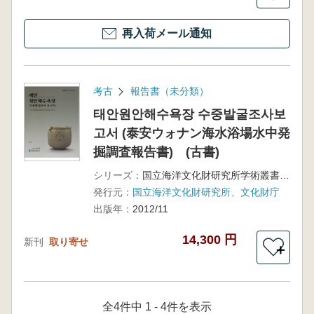
再入荷メール通知
考古
報告書（未分類）
태안원안해수욕장 수중발굴조사보
고서 (泰安ウォナン海水浴場水中発
掘調査報告書) (古書)
シリーズ：
国立海洋文化財研究所学術叢書第28集
発行元：
国立海洋文化財研究所、文化財庁
出版年：
2012/11
14,300 円
新刊
取り寄せ
＋
全4件中 1 - 4件を表示