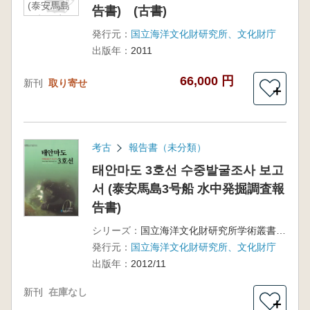
(泰安馬島
告書) (古書)
2號船 水
中発掘調
発行元：
国立海洋文化財研究所、文化財庁
査報告
出版年：
2011
書) (古
書)
66,000 円
新刊
取り寄せ
＋
考古
報告書（未分類）
태안마도 3호선 수중발굴조사 보고
서 (泰安馬島3号船 水中発掘調査報
告書)
シリーズ：
国立海洋文化財研究所学術叢書第27集
発行元：
国立海洋文化財研究所、文化財庁
出版年：
2012/11
新刊
在庫なし
＋