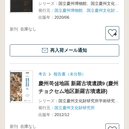
シリーズ：
国立慶州博物館、国立慶州文化財研究所共同企画特別展
発行元：
国立慶州博物館、国立慶州文化財研究所
出版年：
2020/06
新刊
在庫なし
＋
再入荷メール通知
考古
報告書（未分類）
慶州쪽샘地區 新羅古墳遺蹟9 (慶州
チョクセム地区新羅古墳遺跡)
シリーズ：
国立慶州文化財研究所学術研究叢書125
発行元：
国立慶州文化財研究所
出版年：
2012/12
新刊
在庫なし