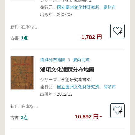
シリーズ：
学術研究叢書48
発行元：
国立慶州文化財研究所、慶州市
出版年：
2007/09
新刊
在庫なし
＋
1,782 円
古書
1点
遺跡分布地図
慶尚北道
浦項文化遺蹟分布地圖
シリーズ：
学術研究叢書31
発行元：
国立慶州文化財研究所、浦項市
出版年：
2002/12
新刊
在庫なし
＋
10,692 円~
古書
2点