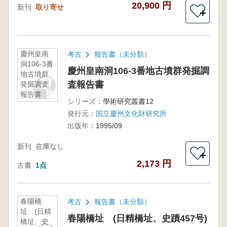
告書) (古
20,900 円
新刊
取り寄せ
書)
＋
慶州皇南
考古
報告書（未分類）
洞106-3番
慶州皇南洞106-3番地古墳群発掘調
地古墳群
査報告書
発掘調査
報告書
シリーズ：
學術研究叢書12
発行元：
国立慶州文化財研究所
出版年：
1995/09
新刊
在庫なし
＋
2,173 円
古書
1点
春陽橋
考古
報告書（未分類）
址 (日精
春陽橋址 (日精橋址、史蹟457号)
橋址、史