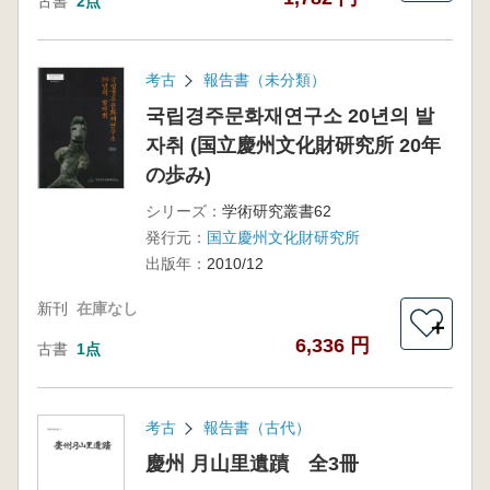
古書
2点
考古
報告書（未分類）
국립경주문화재연구소 20년의 발
자취 (国立慶州文化財研究所 20年
の歩み)
シリーズ：
学術研究叢書62
発行元：
国立慶州文化財研究所
出版年：
2010/12
新刊
在庫なし
＋
6,336 円
古書
1点
考古
報告書（古代）
慶州 月山里遺蹟 全3冊