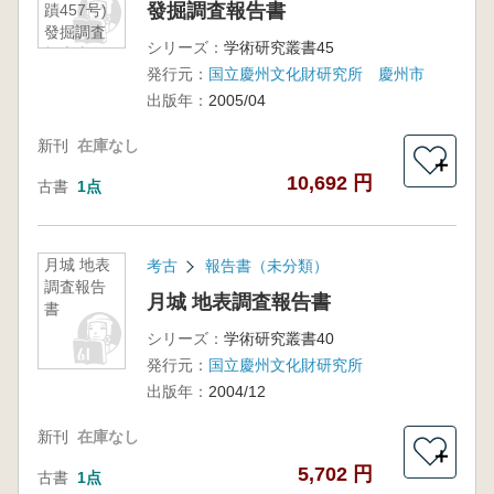
發掘調査報告書
蹟457号)
發掘調査
シリーズ：
学術研究叢書45
報告書
発行元：
国立慶州文化財研究所 慶州市
出版年：
2005/04
新刊
在庫なし
＋
10,692 円
古書
1点
月城 地表
考古
報告書（未分類）
調査報告
月城 地表調査報告書
書
シリーズ：
学術研究叢書40
発行元：
国立慶州文化財研究所
出版年：
2004/12
新刊
在庫なし
＋
5,702 円
古書
1点