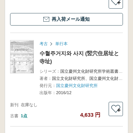
＋
再入荷メール通知
考古
単行本
수혈주거지와 사지 (竪穴住居址と
寺址)
シリーズ：
国立慶州文化財研究所学術叢書108、昌山金正基著作集1(建築考古学編)
著者：
国立文化財研究所、国立慶州文化財研究所 編
発行元：
国立慶州文化財研究所
出版年：
2016/12
新刊
在庫なし
＋
4,633 円
古書
1点