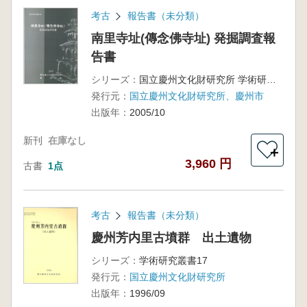
考古
報告書（未分類）
南里寺址(傳念佛寺址) 発掘調査報
告書
シリーズ：
国立慶州文化財研究所 学術研究叢書46
発行元：
国立慶州文化財研究所、慶州市
出版年：
2005/10
新刊
在庫なし
＋
3,960 円
古書
1点
考古
報告書（未分類）
慶州芳内里古墳群 出土遺物
シリーズ：
学術研究叢書17
発行元：
国立慶州文化財研究所
出版年：
1996/09