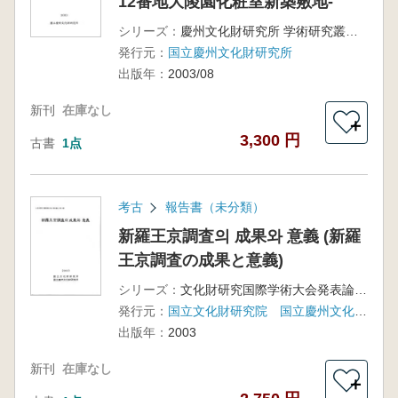
12番地大陵園化粧室新築敷地-
シリーズ：
慶州文化財研究所 学術研究叢書34
発行元：
国立慶州文化財研究所
出版年：
2003/08
新刊
在庫なし
＋
3,300 円
古書
1点
考古
報告書（未分類）
新羅王京調査의 成果와 意義 (新羅
王京調査の成果と意義)
シリーズ：
文化財研究国際学術大会発表論文第12輯
発行元：
国立文化財研究院 国立慶州文化財研究所
出版年：
2003
新刊
在庫なし
＋