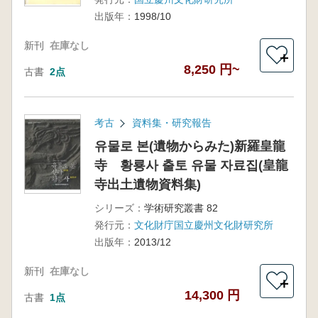
出版年：
1998/10
新刊
在庫なし
＋
8,250 円~
古書
2点
考古
資料集・研究報告
유물로 본(遺物からみた)新羅皇龍
寺 황룡사 출토 유물 자료집(皇龍
寺出土遺物資料集)
シリーズ：
学術研究叢書 82
発行元：
文化財庁国立慶州文化財研究所
出版年：
2013/12
新刊
在庫なし
＋
14,300 円
古書
1点