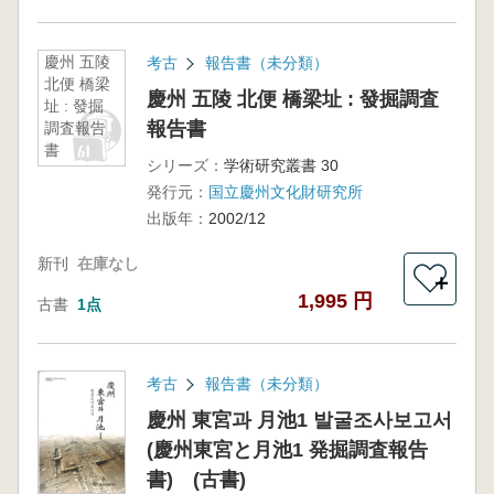
慶州 五陵
考古
報告書（未分類）
北便 橋梁
慶州 五陵 北便 橋梁址 : 發掘調査
址 : 發掘
報告書
調査報告
書
シリーズ：
学術研究叢書 30
発行元：
国立慶州文化財研究所
出版年：
2002/12
新刊
在庫なし
＋
1,995 円
古書
1点
考古
報告書（未分類）
慶州 東宮과 月池1 발굴조사보고서
(慶州東宮と月池1 発掘調査報告
書) (古書)