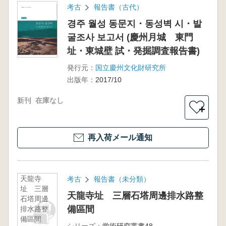
考古
報告書（古代）
경주 월성 동문지・동성벽 시・발
굴조사 보고서 (慶州月城 東門
址・東城壁 試・発掘調査報告書)
発行元：
国立慶州文化財研究所
出版年：
2017/10
新刊
在庫なし
＋
再入荷メール通知
天龍寺
考古
報告書（未分類）
址 三層
天龍寺址 三層石塔周邊排水路整
石塔周邊
備區間
排水路整
備區間