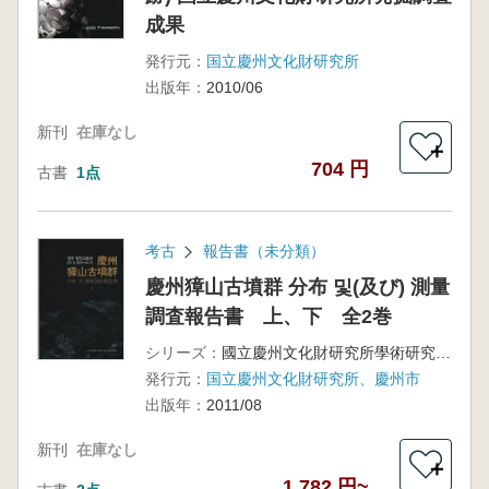
成果
発行元：
国立慶州文化財研究所
出版年：
2010/06
新刊
在庫なし
＋
704 円
古書
1点
考古
報告書（未分類）
慶州獐山古墳群 分布 및(及び) 測量
調査報告書 上、下 全2巻
シリーズ：
國立慶州文化財研究所學術研究叢書64
発行元：
国立慶州文化財研究所、慶州市
出版年：
2011/08
新刊
在庫なし
＋
1,782 円~