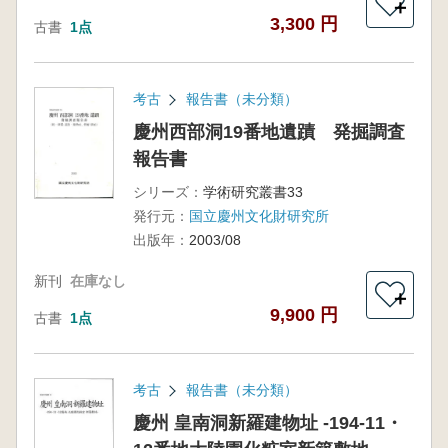
＋
3,300 円
古書
1点
考古
報告書（未分類）
慶州西部洞19番地遺蹟 発掘調査
報告書
シリーズ：
学術研究叢書33
発行元：
国立慶州文化財研究所
出版年：
2003/08
新刊
在庫なし
＋
9,900 円
古書
1点
考古
報告書（未分類）
慶州 皇南洞新羅建物址 -194-11・