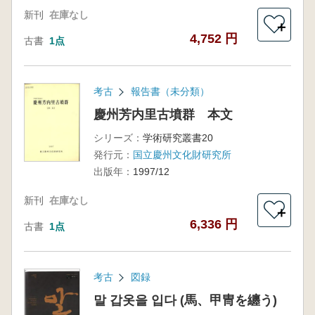
新刊
在庫なし
＋
4,752 円
古書
1点
考古
報告書（未分類）
慶州芳内里古墳群 本文
シリーズ：
学術研究叢書20
発行元：
国立慶州文化財研究所
出版年：
1997/12
新刊
在庫なし
＋
6,336 円
古書
1点
考古
図録
말 갑옷을 입다 (馬、甲冑を纏う)