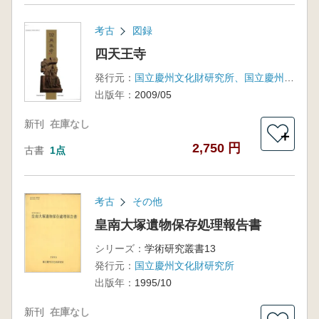
考古
図録
四天王寺
発行元：
国立慶州文化財研究所、国立慶州博物館
出版年：
2009/05
新刊
在庫なし
＋
2,750 円
古書
1点
考古
その他
皇南大塚遺物保存処理報告書
シリーズ：
学術研究叢書13
発行元：
国立慶州文化財研究所
出版年：
1995/10
新刊
在庫なし