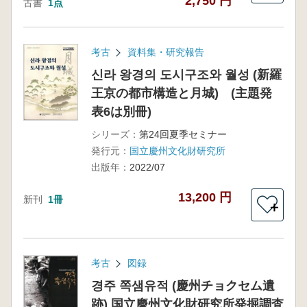
2,750 円
古書
1点
考古
資料集・研究報告
신라 왕경의 도시구조와 월성 (新羅
王京の都市構造と月城) (主題発
表6は別冊)
シリーズ：
第24回夏季セミナー
発行元：
国立慶州文化財研究所
出版年：
2022/07
13,200 円
新刊
1冊
＋
考古
図録
경주 쪽샘유적 (慶州チョクセム遺
跡) 国立慶州文化財研究所発掘調査