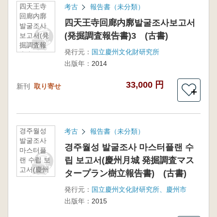
四天王寺
考古
報告書（未分類）
回廊内廓
四天王寺回廊内廓발굴조사보고서
발굴조사
(発掘調査報告書)3 (古書)
보고서(発
掘調査報
発行元：
国立慶州文化財研究所
告書)3
出版年：
2014
(古書)
33,000 円
新刊
取り寄せ
＋
경주월성
考古
報告書（未分類）
발굴조사
경주월성 발굴조사 마스터플랜 수
마스터플
립 보고서(慶州月城 発掘調査マス
랜 수립 보
고서(慶州
タープラン樹立報告書) (古書)
月城 発掘
調査マス
発行元：
国立慶州文化財研究所、慶州市
タープラ
出版年：
2015
ン樹立報