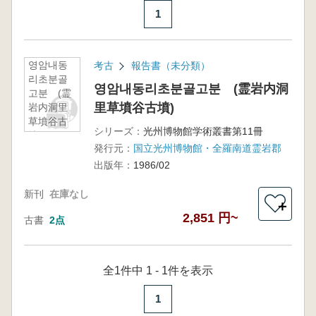
1
영암내동
考古
報告書（未分類）
리초분골
영암내동리초분골고분 (霊岩内洞
고분 (霊
里草墳谷古墳)
岩内洞里
草墳谷古
シリーズ：
光州博物館学術叢書第11冊
墳)
発行元：
国立光州博物館・全羅南道霊岩郡
出版年：
1986/02
新刊
在庫なし
＋
2,851 円~
古書
2点
全1件中 1 - 1件を表示
1