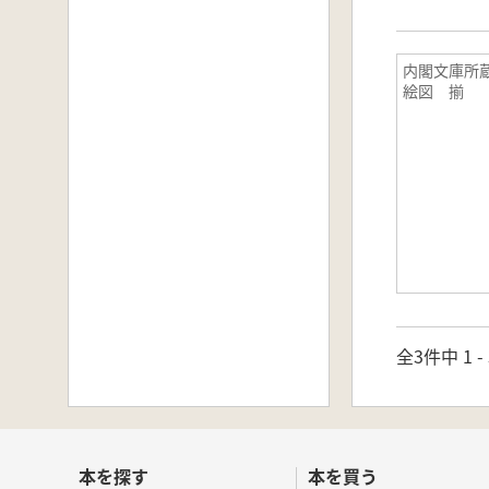
内閣文庫所
絵図 揃
全3件中 1 
本を探す
本を買う