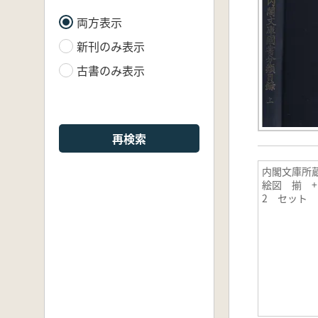
両方表示
新刊のみ表示
古書のみ表示
再検索
内閣文庫所
絵図 揃 + 
2 セット