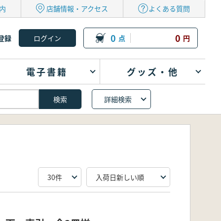
内
店舗情報・アクセス
よくある質問
0
0
登録
点
円
電子書籍
グッズ・他
詳細検索