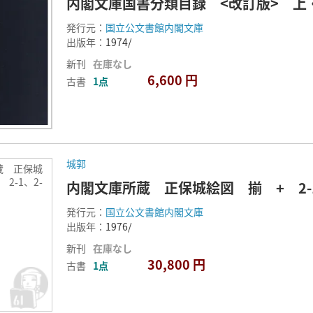
内閣文庫国書分類目録 <改訂版> 上
発行元：
国立公文書館内閣文庫
出版年：
1974/
新刊
在庫なし
6,600 円
古書
1点
城郭
蔵 正保城
2-1、2-
内閣文庫所蔵 正保城絵図 揃 + 2-1
発行元：
国立公文書館内閣文庫
出版年：
1976/
新刊
在庫なし
30,800 円
古書
1点