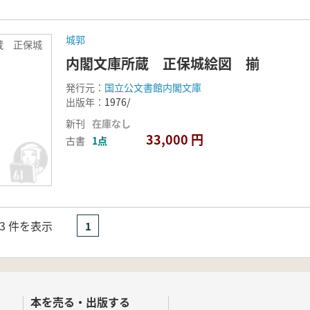
城郭
蔵 正保城
内閣文庫所蔵 正保城絵図 揃
発行元：
国立公文書館内閣文庫
出版年：
1976/
新刊
在庫なし
33,000 円
古書
1点
- 3 件を表示
1
本を売る・出版する