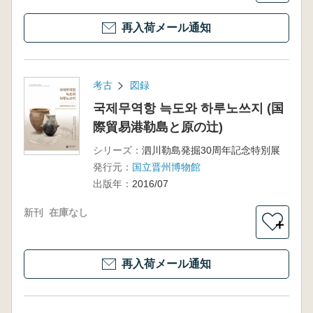
再入荷メール通知
考古
図録
국제무역항 늑도와 하루노쓰지 (国
際貿易港勒島と原の辻)
シリーズ：
泗川勒島発掘30周年記念特別展
発行元：
国立晋州博物館
出版年：
2016/07
新刊
在庫なし
＋
再入荷メール通知