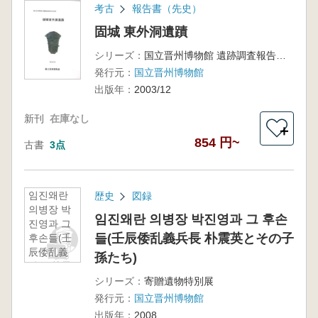
考古
報告書（先史）
固城 東外洞遺蹟
シリーズ：
国立晋州博物館 遺跡調査報告書 第16冊
発行元：
国立晋州博物館
出版年：
2003/12
新刊
在庫なし
＋
854 円~
古書
3点
임진왜란
歴史
図録
의병장 박
임진왜란 의병장 박진영과 그 후손
진영과 그
들(壬辰倭乱義兵長 朴震英とその子
후손들(壬
辰倭乱義
孫たち)
兵長 朴震
英とその
シリーズ：
寄贈遺物特別展
子孫たち)
発行元：
国立晋州博物館
出版年：
2008