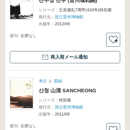
진주성 전투 (晋州城戦闘)
シリーズ：
壬辰倭乱7周甲(420年)特別展
発行元：
国立晋州博物館
出版年：
2012/09
新刊
在庫なし
＋
再入荷メール通知
考古
図録
산청 山清 SANCHEONG
シリーズ：
特別展
発行元：
国立晋州博物館
出版年：
2011/08
新刊
在庫なし