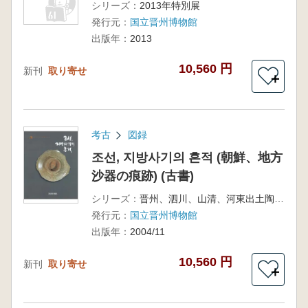
シリーズ：
2013年特別展
発行元：
国立晋州博物館
出版年：
2013
10,560 円
新刊
取り寄せ
＋
考古
図録
조선, 지방사기의 흔적 (朝鮮、地方
沙器の痕跡) (古書)
シリーズ：
晋州、泗川、山清、河東出土陶磁器編
発行元：
国立晋州博物館
出版年：
2004/11
10,560 円
新刊
取り寄せ
＋