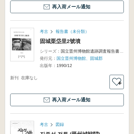
再入荷メール通知
考古
報告書（未分類）
固城栗垈里2號墳
シリーズ：
国立晋州博物館遺跡調査報告書第4冊
発行元：
国立晋州博物館、固城郡
出版年：
1990/12
新刊
在庫なし
＋
再入荷メール通知
考古
図録