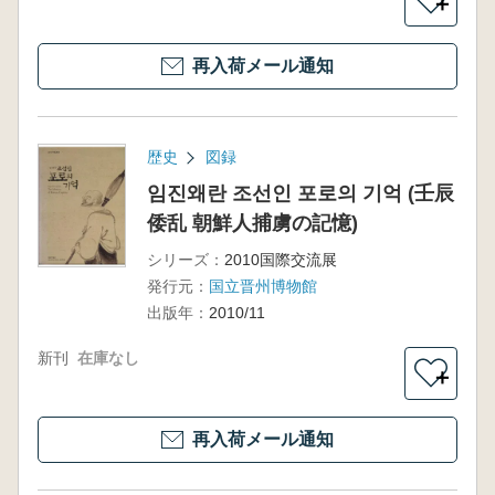
＋
再入荷メール通知
歴史
図録
임진왜란 조선인 포로의 기억 (壬辰
倭乱 朝鮮人捕虜の記憶)
シリーズ：
2010国際交流展
発行元：
国立晋州博物館
出版年：
2010/11
新刊
在庫なし
＋
再入荷メール通知