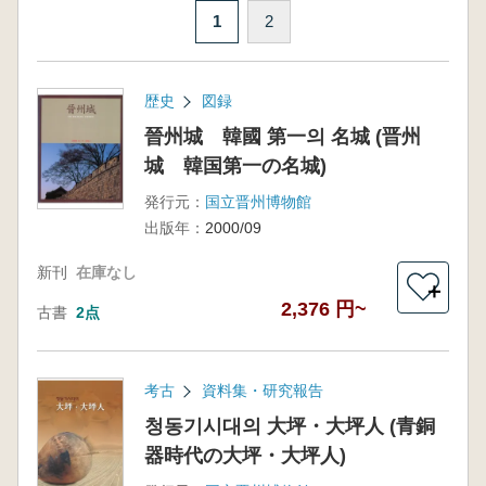
1
2
歴史
図録
晉州城 韓國 第一의 名城 (晋州
城 韓国第一の名城)
発行元：
国立晋州博物館
出版年：
2000/09
新刊
在庫なし
＋
2,376 円~
古書
2点
考古
資料集・研究報告
청동기시대의 大坪・大坪人 (青銅
器時代の大坪・大坪人)