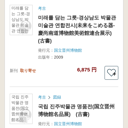
미래를 담
考古
는 그릇-경
미래를 담는 그릇-경상남도 박물관
상남도 박
미술관 연합전시(未来をこめる器-
물관 미술
관 연합전
慶尚南道博物館美術館連合展示)
시(未来を
(古書)
こめる器-
慶尚南道
発行元：
国立晋州博物館
博物館美
出版年：
2009
術館連合
展示) (古
6,875 円
新刊
取り寄せ
書)
＋
국립 진주
考古
図録
박물관 명
국립 진주박물관 명품전(国立晋州
품전(国立
博物館名品展) (古書)
晋州博物
館名品
発行元：
国立晋州博物館
展) (古