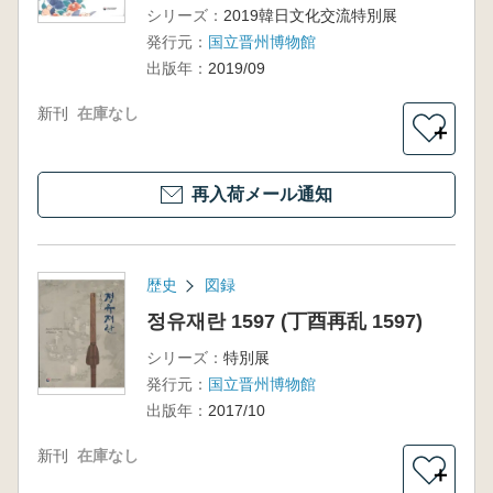
シリーズ：
2019韓日文化交流特別展
発行元：
国立晋州博物館
出版年：
2019/09
新刊
在庫なし
＋
再入荷メール通知
歴史
図録
정유재란 1597 (丁酉再乱 1597)
シリーズ：
特別展
発行元：
国立晋州博物館
出版年：
2017/10
新刊
在庫なし
＋