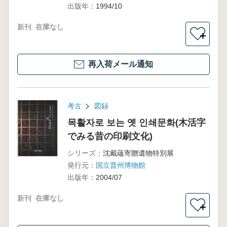
出版年：
1994/10
新刊
在庫なし
＋
再入荷メール通知
考古
図録
목활자로 보는 옛 인쇄문화(木活字
でみる昔の印刷文化)
シリーズ：
沈戴蘊寄贈遺物特別展
発行元：
国立晋州博物館
出版年：
2004/07
新刊
在庫なし
＋