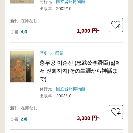
発行元：
国立晋州博物館
出版年：
2002/10
新刊
在庫なし
＋
1,900 円~
古書
4点
歴史
図録
충무공 이순신 (忠武公李舜臣)삶에
서 신화까지(その生涯から神話ま
で)
発行元：
国立晋州博物館
出版年：
2003/10
新刊
在庫なし
＋
3,300 円~
古書
2点