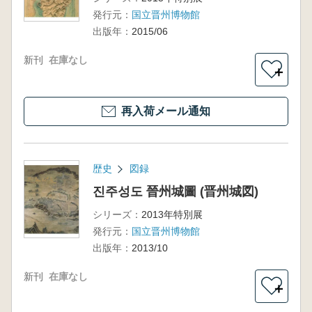
発行元：
国立晋州博物館
出版年：
2015/06
新刊
在庫なし
＋
再入荷メール通知
歴史
図録
진주성도 晉州城圖 (晋州城図)
シリーズ：
2013年特別展
発行元：
国立晋州博物館
出版年：
2013/10
新刊
在庫なし
＋