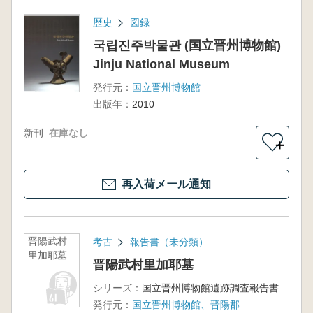
歴史
図録
국립진주박물관 (国立晋州博物館)
Jinju National Museum
発行元：
国立晋州博物館
出版年：
2010
新刊
在庫なし
＋
再入荷メール通知
晋陽武村
考古
報告書（未分類）
里加耶墓
晋陽武村里加耶墓
シリーズ：
国立晋州博物館遺跡調査報告書第9冊
発行元：
国立晋州博物館、晋陽郡