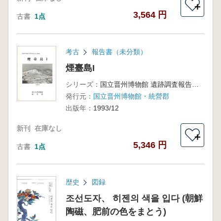
＋
3,564 円
古書
1点
考古
報告書（未分類）
煙臺島I
シリーズ：
国立晋州博物館 遺跡調査報告書第8冊
発行元：
国立晋州博物館・統營郡
出版年：
1993/12
新刊
在庫なし
＋
5,346 円
古書
1点
歴史
図録
조선도자、 히젠의 색을 입다 (朝鮮
陶磁、肥前の色をまとう)