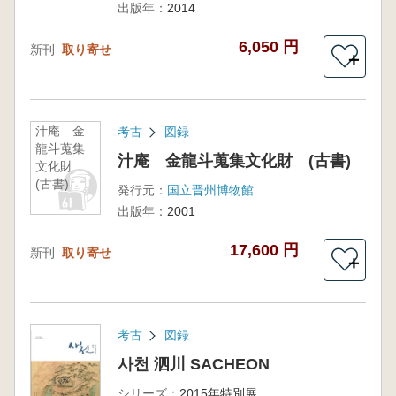
出版年：
2014
書)
6,050 円
新刊
取り寄せ
＋
汁庵 金
考古
図録
龍斗蒐集
汁庵 金龍斗蒐集文化財 (古書)
文化財
(古書)
発行元：
国立晋州博物館
出版年：
2001
17,600 円
新刊
取り寄せ
＋
考古
図録
사천 泗川 SACHEON
シリーズ：
2015年特別展