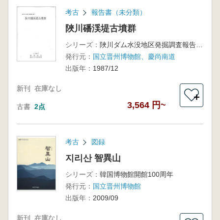
考古
報告書（未分類）
陜川磻渓堤古墳群
シリーズ：
陜川ダム水没地区発掘調査報告1/国立晋州博物館遺跡調査報告書第2冊
発行元：
国立晋州博物館、慶尚南道
出版年：
1987/12
新刊
在庫なし
＋
3,564 円~
古書
2点
考古
図録
지리산 智異山
シリーズ：
韓国博物館開館100周年
発行元：
国立晋州博物館
出版年：
2009/09
新刊
在庫なし