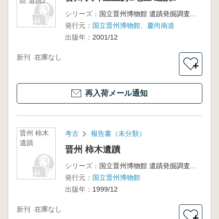
區 遺蹟2
シリーズ：
国立晋州博物館 遺蹟発掘調査報告書第14冊 南江ダム水没地区遺蹟発掘調査報告書第3冊
発行元：
国立晋州博物館、慶尚南道
出版年：
2001/12
新刊
在庫なし
＋
再入荷メール通知
晋州 柿木
考古
報告書（未分類）
遺蹟
晋州 柿木遺蹟
シリーズ：
国立晋州博物館 遺蹟発掘調査報告書第13冊
発行元：
国立晋州博物館
出版年：
1999/12
新刊
在庫なし
＋