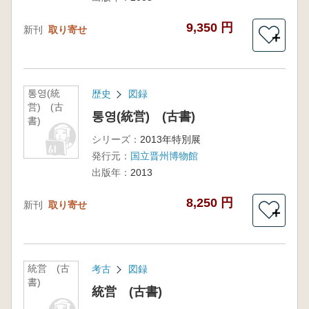
9,350 円
新刊
取り寄せ
＋
통영(統
歴史
図録
営) (古
통영(統営) (古書)
書)
シリーズ：
2013年特別展
発行元：
国立晋州博物館
出版年：
2013
8,250 円
新刊
取り寄せ
＋
統営 (古
考古
図録
書)
統営 (古書)