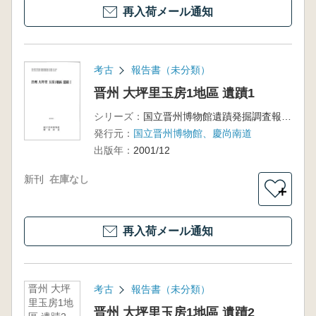
再入荷メール通知
考古
報告書（未分類）
晋州 大坪里玉房1地區 遺蹟1
シリーズ：
国立晋州博物館遺蹟発掘調査報告書第14冊、南江ダム水没地區 遺蹟発掘調査報告書第3冊
発行元：
国立晋州博物館、慶尚南道
出版年：
2001/12
新刊
在庫なし
＋
再入荷メール通知
晋州 大坪
考古
報告書（未分類）
里玉房1地
晋州 大坪里玉房1地區 遺蹟2