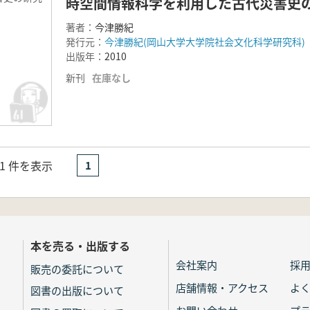
時空間情報科学を利用した古代災害史
著者：
今津勝紀
発行元：
今津勝紀(岡山大学大学院社会文化科学研究科)
出版年：
2010
新刊
在庫なし
- 1 件を表示
1
本を売る・出版する
会社案内
採
販売の委託について
店舗情報・アクセス
よ
図書の出版について