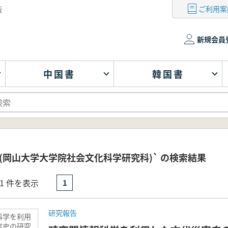
ご利用案
版
新規会員
中国書
韓国書
(岡山大学大学院社会文化科学研究科)` の検索結果
- 1 件を表示
1
研究報告
科学を利用
害史の研究