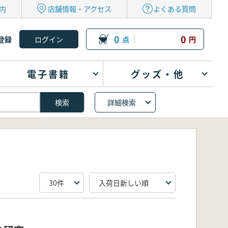
内
店舗情報・アクセス
よくある質問
0
0
登録
点
円
電子書籍
グッズ・他
詳細検索