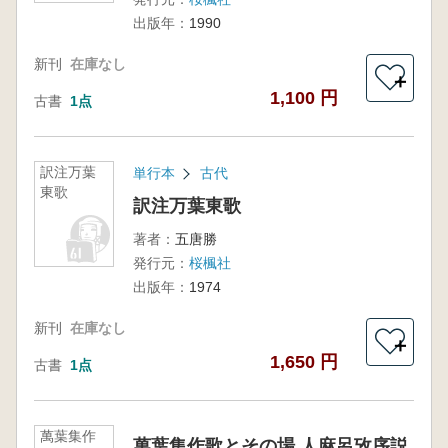
出版年：
1990
新刊
在庫なし
＋
1,100 円
古書
1点
訳注万葉
単行本
古代
東歌
訳注万葉東歌
著者：
五唐勝
発行元：
桜楓社
出版年：
1974
新刊
在庫なし
＋
1,650 円
古書
1点
萬葉集作
萬葉集作歌とその場 人麻呂攷序説