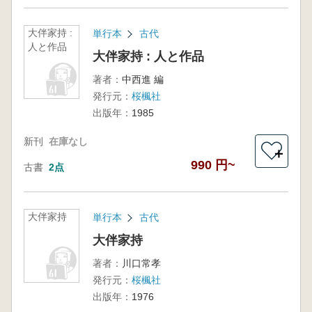
大伴家持 :
単行本
古代
人と作品
大伴家持 : 人と作品
著者：
中西進 編
発行元：
桜楓社
出版年：
1985
新刊
在庫なし
＋
990 円~
古書
2点
大伴家持
単行本
古代
大伴家持
著者：
川口常孝
発行元：
桜楓社
出版年：
1976