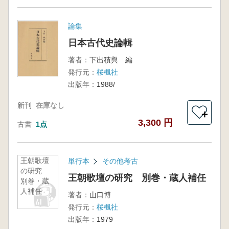
論集
日本古代史論輯
著者：
下出積與 編
発行元：
桜楓社
出版年：
1988/
新刊
在庫なし
＋
3,300 円
古書
1点
王朝歌壇
単行本
その他考古
の研究
王朝歌壇の研究 別巻・蔵人補任
別巻・蔵
人補任
著者：
山口博
発行元：
桜楓社
出版年：
1979