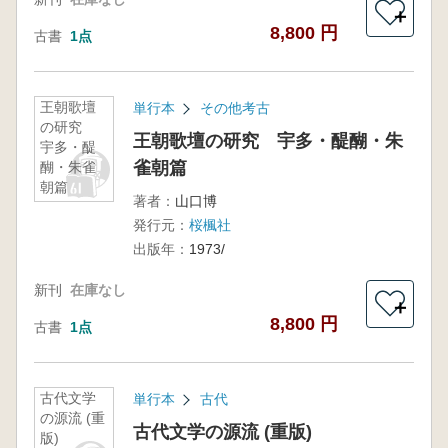
＋
8,800 円
古書
1点
王朝歌壇
単行本
その他考古
の研究
王朝歌壇の研究 宇多・醍醐・朱
宇多・醍
雀朝篇
醐・朱雀
朝篇
著者：
山口博
発行元：
桜楓社
出版年：
1973/
新刊
在庫なし
＋
8,800 円
古書
1点
古代文学
単行本
古代
の源流 (重
古代文学の源流 (重版)
版)