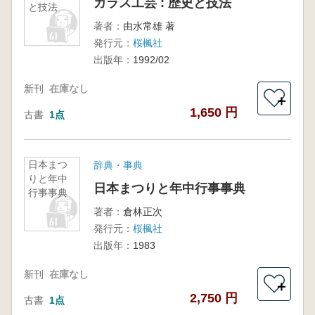
ガラス工芸 : 歴史と技法
と技法
著者：
由水常雄 著
発行元：
桜楓社
出版年：
1992/02
新刊
在庫なし
＋
1,650 円
古書
1点
日本まつ
辞典・事典
りと年中
日本まつりと年中行事事典
行事事典
著者：
倉林正次
発行元：
桜楓社
出版年：
1983
新刊
在庫なし
＋
2,750 円
古書
1点