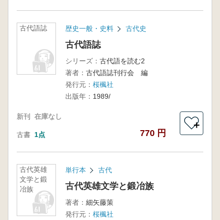
古代語誌
歴史一般・史料
古代史
古代語誌
シリーズ：
古代語を読む2
著者：
古代語誌刊行会 編
発行元：
桜楓社
出版年：
1989/
新刊
在庫なし
＋
770 円
古書
1点
古代英雄
単行本
古代
文学と鍛
古代英雄文学と鍛冶族
冶族
著者：
細矢藤策
発行元：
桜楓社