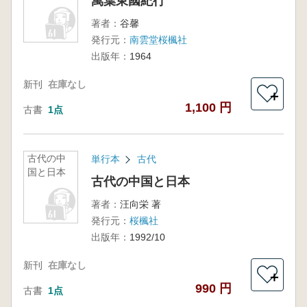
萬葉東國紀行
著者：
谷馨
発行元：
南雲堂桜楓社
出版年：
1964
新刊
在庫なし
＋
1,100 円
古書
1点
古代の中
単行本
古代
国と日本
古代の中国と日本
著者：
汪向栄 著
発行元：
桜楓社
出版年：
1992/10
新刊
在庫なし
＋
990 円
古書
1点