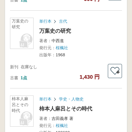
古書
1点
万葉史の
単行本
古代
研究
万葉史の研究
著者：
中西進
発行元：
桜楓社
出版年：
1968
新刊
在庫なし
＋
1,430 円
古書
1点
柿本人麻
単行本
学史・人物史
呂とその
柿本人麻呂とその時代
時代
著者：
吉田義孝 著
発行元：
桜楓社