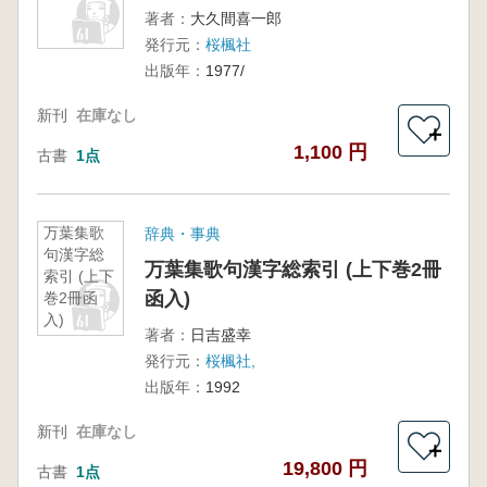
著者：
大久間喜一郎
発行元：
桜楓社
出版年：
1977/
新刊
在庫なし
＋
1,100 円
古書
1点
万葉集歌
辞典・事典
句漢字総
万葉集歌句漢字総索引 (上下巻2冊
索引 (上下
函入)
巻2冊函
入)
著者：
日吉盛幸
発行元：
桜楓社,
出版年：
1992
新刊
在庫なし
＋
19,800 円
古書
1点