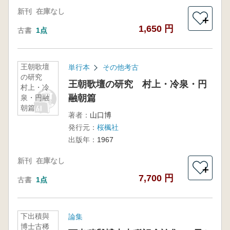
新刊
在庫なし
＋
1,650 円
古書
1点
王朝歌壇
単行本
その他考古
の研究
王朝歌壇の研究 村上・冷泉・円
村上・冷
融朝篇
泉・円融
朝篇
著者：
山口博
発行元：
桜楓社
出版年：
1967
新刊
在庫なし
＋
7,700 円
古書
1点
下出積與
論集
博士古稀