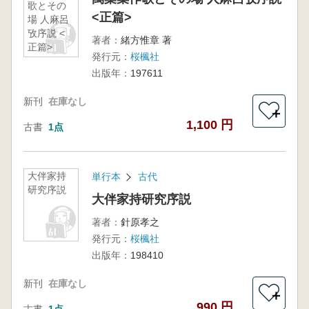
歌とその
<正篇>
場 人麻呂
攷序説 <
著者：
緒方惟章 著
正篇>
発行元：
桜楓社
出版年：
197611
新刊
在庫なし
＋
1,100 円
古書
1点
大伴家持
単行本
古代
研究序説
大伴家持研究序説
著者：
針原孝之
発行元：
桜楓社
出版年：
198410
新刊
在庫なし
＋
990 円