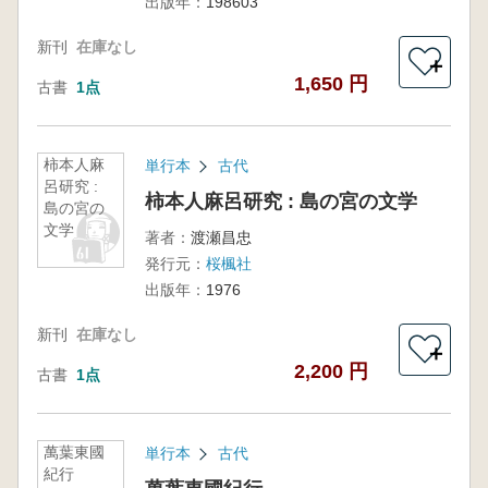
出版年：
198603
新刊
在庫なし
＋
1,650 円
古書
1点
柿本人麻
単行本
古代
呂研究 :
柿本人麻呂研究 : 島の宮の文学
島の宮の
文学
著者：
渡瀬昌忠
発行元：
桜楓社
出版年：
1976
新刊
在庫なし
＋
2,200 円
古書
1点
萬葉東國
単行本
古代
紀行