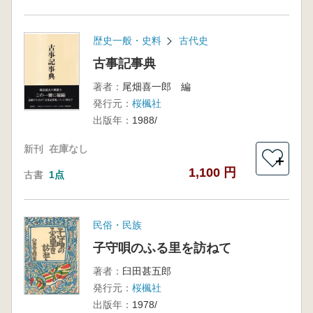
歴史一般・史料
古代史
古事記事典
著者：
尾畑喜一郎 編
発行元：
桜楓社
出版年：
1988/
新刊
在庫なし
＋
1,100 円
古書
1点
民俗・民族
子守唄のふる里を訪ねて
著者：
臼田甚五郎
発行元：
桜楓社
出版年：
1978/