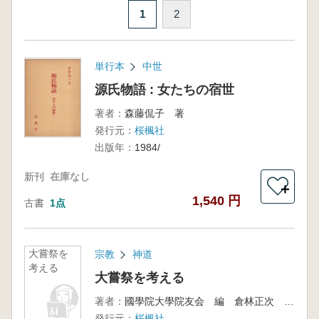
1
2
単行本
中世
源氏物語 : 女たちの宿世
著者：
森藤侃子 著
発行元：
桜楓社
出版年：
1984/
新刊
在庫なし
＋
1,540 円
古書
1点
大嘗祭を
宗教
神道
考える
大嘗祭を考える
著者：
國學院大學院友会 編 倉林正次 ほか 著
発行元：
桜楓社