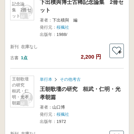
下出積與博士古稀記念論集 2冊セ
記念論
ット
集 2冊セ
ット
著者：
下出積與 編
発行元：
桜楓社
出版年：
1988/
新刊
在庫なし
＋
2,200 円
古書
1点
王朝歌壇
単行本
その他考古
の研究
王朝歌壇の研究 桓武・仁明・光
桓武・仁
孝朝篇
明・光孝
朝篇
著者：
山口博
発行元：
桜楓社
出版年：
1972
新刊
在庫なし