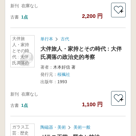
新刊
在庫なし
＋
2,200 円
古書
1点
大伴旅
単行本
古代
人・家持
大伴旅人・家持とその時代 : 大伴
とその時
氏凋落の政治史的考察
代 : 大伴
氏凋落の
著者：
木本好信 著
政治史的
発行元：
桜楓社
考察
出版年：
1993
新刊
在庫なし
＋
1,100 円
古書
1点
ガラス工
陶磁器・美術
美術一般
芸 : 歴史