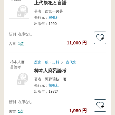
上代祭祀と言語
著者：
西宮一民著
発行元：
桜楓社
出版年：
1990
新刊
在庫なし
＋
11,000 円
古書
1点
柿本人麻
歴史一般・史料
古代史
呂論考
柿本人麻呂論考
著者：
阿蘇瑞枝 著
発行元：
桜楓社
出版年：
1972/
新刊
在庫なし
＋
1,980 円
古書
1点