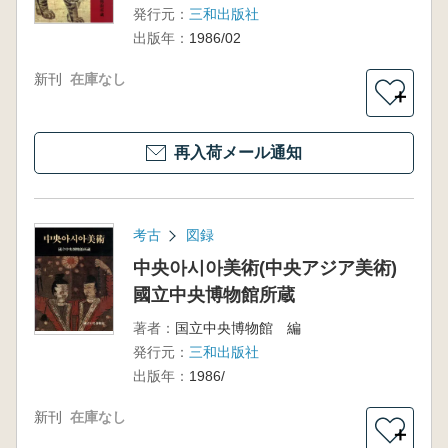
発行元：
三和出版社
出版年：
1986/02
新刊
在庫なし
＋
再入荷メール通知
考古
図録
中央아시아美術(中央アジア美術)
國立中央博物館所蔵
著者：
国立中央博物館 編
発行元：
三和出版社
出版年：
1986/
新刊
在庫なし
＋