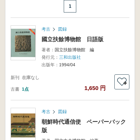
1
考古
図録
國立扶餘博物館 日語版
著者：
国立扶餘博物館 編
発行元：
三和出版社
出版年：
1994/04
新刊
在庫なし
＋
1,650 円
古書
1点
考古
図録
朝鮮時代通信使 ペーパーバック
版