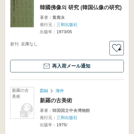
韓國佛像의 研究 (韓国仏像の研究)
著者：
黄壽永
発行元：
三和出版社
出版年：
1973/05
新刊
在庫なし
＋
再入荷メール通知
新羅の古
図録
海外
美術
新羅の古美術
著者：
韓国国立中央博物館
発行元：
三和出版社
出版年：
1975/