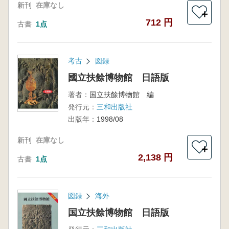
新刊
在庫なし
＋
712 円
古書
1点
考古
図録
國立扶餘博物館 日語版
著者：
国立扶餘博物館 編
発行元：
三和出版社
出版年：
1998/08
新刊
在庫なし
＋
2,138 円
古書
1点
図録
海外
国立扶餘博物館 日語版