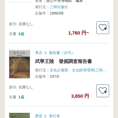
著者：
国立中央博物館 編著
発行元：
三和出版社
出版年：
1986/08
新刊
在庫なし
＋
1,760 円~
古書
2点
考古
報告書（古代）
武寧王陵 發掘調査報告書
発行元：
文化公報部・文化財管理局(三和出版社)
出版年：
1973/
新刊
在庫なし
＋
3,850 円
古書
1点
歴史
単行本