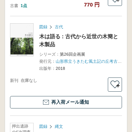
770 円
古書
1点
図録
古代
木は語る : 古代から近世の木簡と
木製品
シリーズ：
第26回企画展
発行元：
山形県立うきたむ風土記の丘考古資料館
出版年：
2018
新刊
在庫なし
＋
再入荷メール通知
押出遺跡
図録
縄文