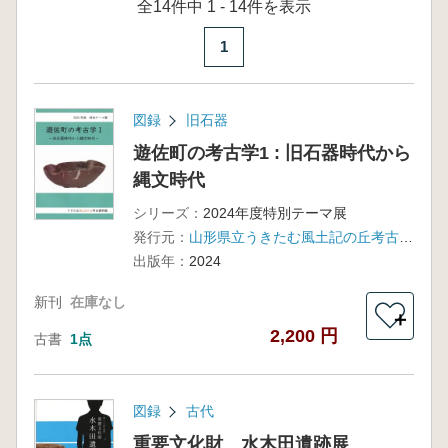
全14件中 1 - 14件を表示
1
図録
旧石器
遊佐町の考古学1 : 旧石器時代から
縄文時代
シリーズ：
2024年度特別テーマ展
発行元：
山形県立うきたむ風土記の丘考古資料館
出版年：
2024
新刊
在庫なし
＋
2,200 円
古書
1点
図録
古代
重要文化財 水木田遺跡展