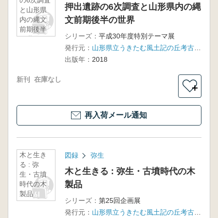
の6次調査
押出遺跡の6次調査と山形県内の縄
と山形県
文前期後半の世界
内の縄文
前期後半
シリーズ：
平成30年度特別テーマ展
の世界
発行元：
山形県立うきたむ風土記の丘考古資料館 うきたむ考古の会
出版年：
2018
新刊
在庫なし
＋
再入荷メール通知
木と生き
図録
弥生
る : 弥
木と生きる : 弥生・古墳時代の木
生・古墳
製品
時代の木
製品
シリーズ：
第25回企画展
発行元：
山形県立うきたむ風土記の丘考古資料館