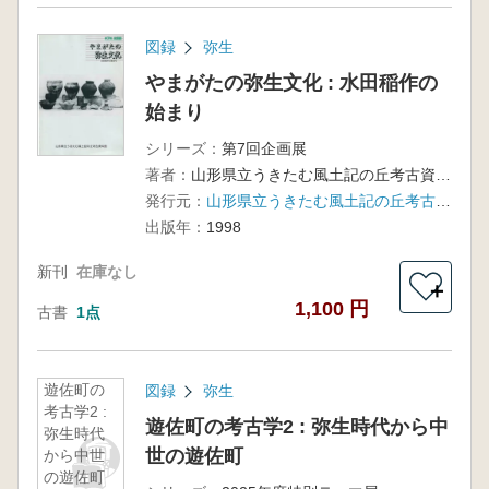
図録
弥生
やまがたの弥生文化 : 水田稲作の
始まり
シリーズ：
第7回企画展
著者：
山形県立うきたむ風土記の丘考古資料館 編
発行元：
山形県立うきたむ風土記の丘考古資料館
出版年：
1998
新刊
在庫なし
＋
1,100 円
古書
1点
遊佐町の
図録
弥生
考古学2 :
遊佐町の考古学2 : 弥生時代から中
弥生時代
世の遊佐町
から中世
の遊佐町