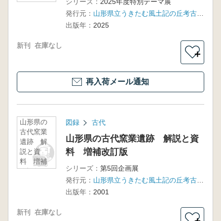
シリーズ：
2025年度特別テーマ展
発行元：
山形県立うきたむ風土記の丘考古資料館
出版年：
2025
新刊
在庫なし
＋
再入荷メール通知
山形県の
図録
古代
古代窯業
山形県の古代窯業遺跡 解説と資
遺跡 解
料 増補改訂版
説と資
料 増補
シリーズ：
第5回企画展
改訂版
発行元：
山形県立うきたむ風土記の丘考古資料館
出版年：
2001
新刊
在庫なし
＋