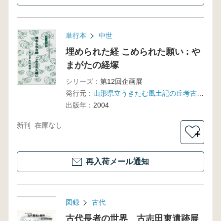
単行本
中世
埋められた経 こめられた願い : や
まがたの経塚
シリーズ：
第12回企画展
発行元：
山形県立うきたむ風土記の丘考古資料館
出版年：
2004
新刊
在庫なし
＋
再入荷メール通知
図録
古代
古代長者の世界 古志田東遺跡展