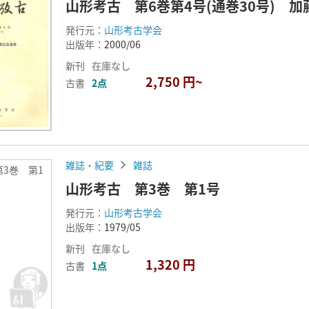
山形考古 第6巻第4号(通巻30号) 
発行元：
山形考古学会
出版年：
2000/06
新刊
在庫なし
2,750 円~
古書
2点
雑誌・紀要
雑誌
3巻 第1
山形考古 第3巻 第1号
発行元：
山形考古学会
出版年：
1979/05
新刊
在庫なし
1,320 円
古書
1点