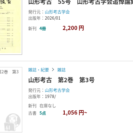
山形考古 55号 山形考古学会追悼論
発行元：
山形考古学会
出版年：
2026/01
2,200 円
新刊
4冊
雑誌・紀要
雑誌
2巻 第3
山形考古 第2巻 第3号
発行元：
山形考古学会
出版年：
1978/
新刊
在庫なし
1,056 円~
古書
5点