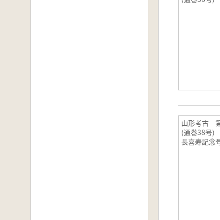
山形考古 第
(通巻38号
長喜寿記念