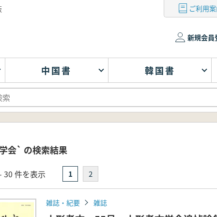
ご利用案
版
新規会員
中国書
韓国書
学会` の検索結果
- 30 件を表示
1
2
雑誌・紀要
雑誌