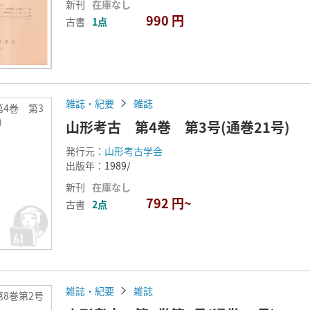
新刊
在庫なし
990 円
古書
1点
雑誌・紀要
雑誌
4巻 第3
)
山形考古 第4巻 第3号(通巻21号)
発行元：
山形考古学会
出版年：
1989/
新刊
在庫なし
792 円~
古書
2点
雑誌・紀要
雑誌
8巻第2号