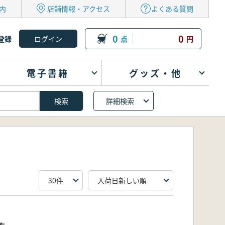
内
店舗情報・アクセス
よくある質問
0
0
登録
点
円
電子書籍
グッズ・他
詳細検索