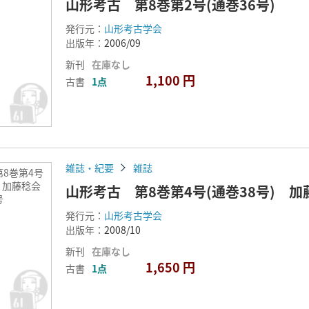
山形考古 第8巻第2号(通巻36号)
発行元：
山形考古学会
出版年：
2006/09
新刊
在庫なし
1,100 円
古書
1点
雑誌・紀要
雑誌
8巻第4号
) 加藤稔会
山形考古 第8巻第4号(通巻38号) 
号
発行元：
山形考古学会
出版年：
2008/10
新刊
在庫なし
1,650 円
古書
1点