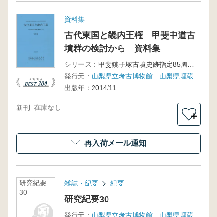
資料集
古代東国と畿内王権 甲斐中道古
墳群の検討から 資料集
シリーズ：
甲斐銚子塚古墳史跡指定85周年・大丸山古墳史跡指定記念
発行元：
山梨県立考古博物館 山梨県埋蔵文化財センター 甲府市教育委員会
出版年：
2014/11
新刊
在庫なし
＋
再入荷メール通知
研究紀要
雑誌・紀要
紀要
30
研究紀要30
発行元：
山梨県立考古博物館 山梨県埋蔵文化財センター