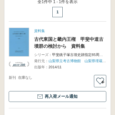
全1件中 1 - 1件を表示
1
資料集
古代東国と畿内王権 甲斐中道古
墳群の検討から 資料集
シリーズ：
甲斐銚子塚古墳史跡指定85周年・大丸山古墳史跡指定記念
発行元：
山梨県立考古博物館 山梨県埋蔵文化財センター 甲府市教育委員会
出版年：
2014/11
新刊
在庫なし
＋
再入荷メール通知