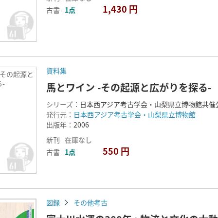
1,430 円
古書
1点
資料集
-その起源と
-
馬とワイン -その起源と広がりを探る-
シリーズ：
日本西アジア考古学会・山梨県立博物館共催
発行元：
日本西アジア考古学会・山梨県立博物館
出版年：
2006
新刊
在庫なし
550 円
古書
1点
図録
その他考古