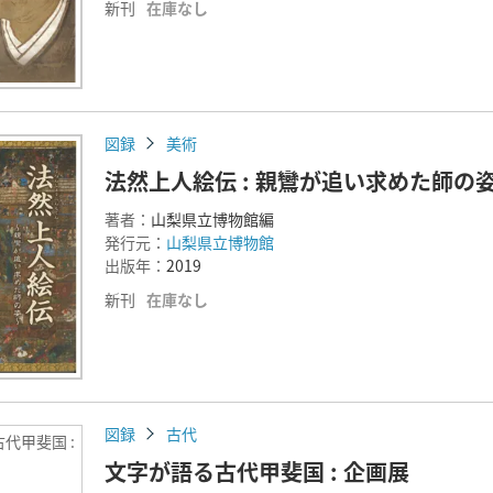
新刊
在庫なし
図録
美術
法然上人絵伝 : 親鸞が追い求めた師の姿 
著者：
山梨県立博物館編
発行元：
山梨県立博物館
出版年：
2019
新刊
在庫なし
図録
古代
代甲斐国 :
文字が語る古代甲斐国 : 企画展