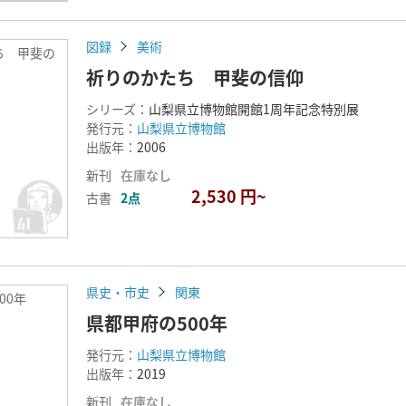
図録
美術
ち 甲斐の
祈りのかたち 甲斐の信仰
シリーズ：
山梨県立博物館開館1周年記念特別展
発行元：
山梨県立博物館
出版年：
2006
新刊
在庫なし
2,530 円~
古書
2点
県史・市史
関東
00年
県都甲府の500年
発行元：
山梨県立博物館
出版年：
2019
新刊
在庫なし