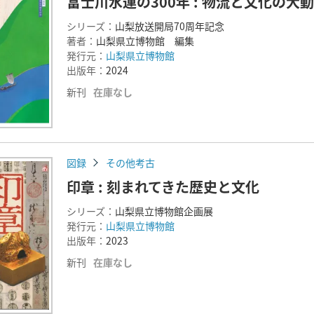
富士川水運の300年 : 物流と文化の大
シリーズ：
山梨放送開局70周年記念
著者：
山梨県立博物館 編集
発行元：
山梨県立博物館
出版年：
2024
新刊
在庫なし
図録
その他考古
印章 : 刻まれてきた歴史と文化
シリーズ：
山梨県立博物館企画展
発行元：
山梨県立博物館
出版年：
2023
新刊
在庫なし