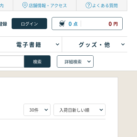
内
店舗情報・アクセス
よくある質問
0
0
登録
点
円
電子書籍
グッズ・他
詳細検索