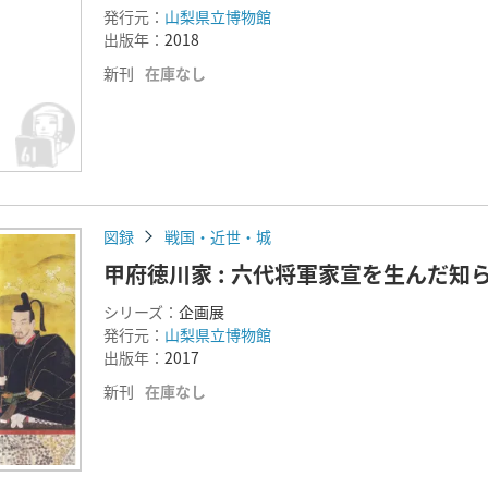
発行元：
山梨県立博物館
出版年：
2018
新刊
在庫なし
図録
戦国・近世・城
甲府徳川家 : 六代将軍家宣を生んだ知
シリーズ：
企画展
発行元：
山梨県立博物館
出版年：
2017
新刊
在庫なし