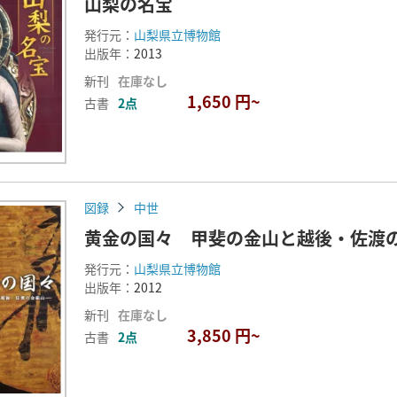
山梨の名宝
発行元：
山梨県立博物館
出版年：
2013
新刊
在庫なし
1,650 円~
古書
2点
図録
中世
黄金の国々 甲斐の金山と越後・佐渡
発行元：
山梨県立博物館
出版年：
2012
新刊
在庫なし
3,850 円~
古書
2点