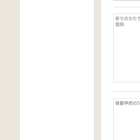
祈りのかた
信仰
県都甲府の5