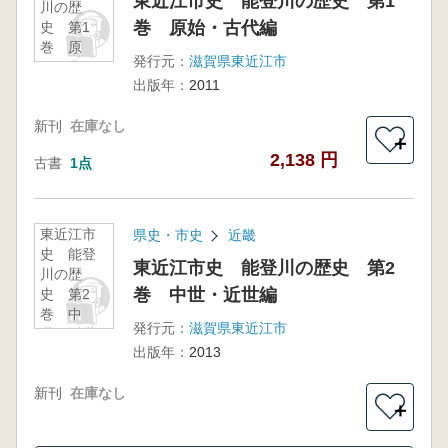
東近江市史 能登川の歴史 第1
川の歴
巻 原始・古代編
史 第1
巻 原
発行元：
滋賀県東近江市
始・古代
出版年：
2011
編
新刊
在庫なし
＋
2,138 円
古書
1点
東近江市
県史・市史
近畿
史 能登
東近江市史 能登川の歴史 第2
川の歴
巻 中世・近世編
史 第2
巻 中
発行元：
滋賀県東近江市
世・近世
出版年：
2013
編
新刊
在庫なし
＋