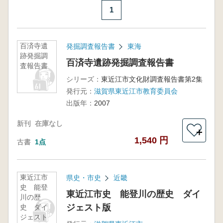
1
百済寺遺
発掘調査報告書
東海
跡発掘調
百済寺遺跡発掘調査報告書
査報告書
シリーズ：
東近江市文化財調査報告書第2集
発行元：
滋賀県東近江市教育委員会
出版年：
2007
新刊
在庫なし
＋
1,540 円
古書
1点
東近江市
県史・市史
近畿
史 能登
東近江市史 能登川の歴史 ダイ
川の歴
ジェスト版
史 ダイ
ジェスト