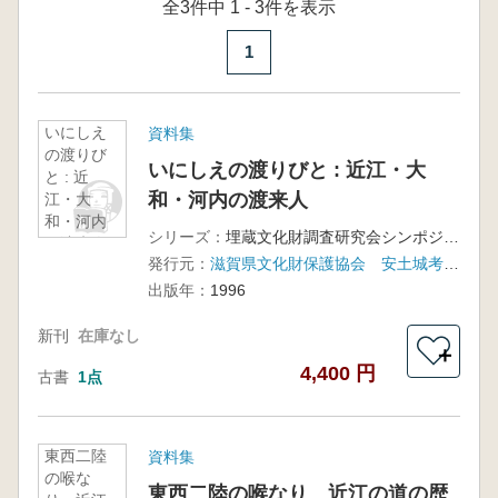
全3件中 1 - 3件を表示
1
いにしえ
資料集
の渡りび
いにしえの渡りびと : 近江・大
と : 近
和・河内の渡来人
江・大
和・河内
シリーズ：
埋蔵文化財調査研究会シンポジウム第7回
の渡来人
発行元：
滋賀県文化財保護協会 安土城考古博物館
出版年：
1996
新刊
在庫なし
＋
4,400 円
古書
1点
東西二陸
資料集
の喉な
東西二陸の喉なり 近江の道の歴