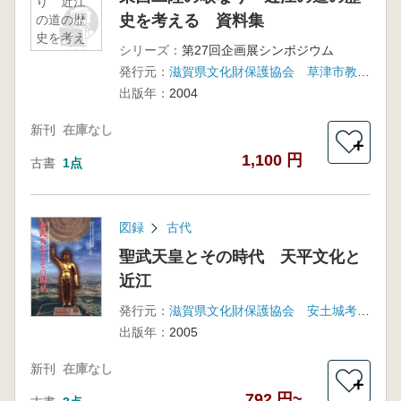
り 近江
史を考える 資料集
の道の歴
史を考え
シリーズ：
第27回企画展シンポジウム
る 資料
発行元：
滋賀県文化財保護協会 草津市教育委員会 安土城考古博物館
集
出版年：
2004
新刊
在庫なし
＋
1,100 円
古書
1点
図録
古代
聖武天皇とその時代 天平文化と
近江
発行元：
滋賀県文化財保護協会 安土城考古博物館 琵琶湖文化館
出版年：
2005
新刊
在庫なし
＋
792 円~