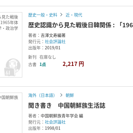
歴史一般・史料
近・現代
ら見た戦後
「1965年体
歴史認識から見た戦後日韓関係 : 「1
学・政治学
著者：
吉澤文寿編著
発行元：
社会評論社
出版年：
2019/01
新刊
在庫なし
2,217 円
古書
1点
海外（日本語）
朝鮮
中国朝鮮族
聞き書き 中国朝鮮族生活誌
著者：
中国朝鮮族青年学会 編
発行元：
社会評論社
出版年：
1998/01