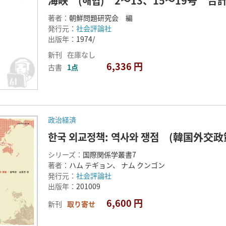
海峡 (해협) 2～13、15～19号 合
著者：
朝鮮問題研究会 編
発行元：
社会評論社
出版年：
1974/
新刊
在庫なし
6,336 円
古書
1点
政治経済
한국 외교정책: 역사와 쟁점 (韓国外交
シリーズ：
国際関係学叢書7
著者：
ハム テギョン、 ナム クンゴン
発行元：
社会評論社
出版年：
201009
6,600 円
新刊
取り寄せ