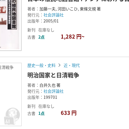
著者：
加藤一夫, 河田いこひ, 東條文規 著
発行元：
社会評論社
出版年：
2005/01
新刊
在庫なし
1,282 円~
古書
2点
歴史一般・史料
近・現代
日清戦争
明治国家と日清戦争
著者：
白井久也 著
発行元：
社会評論社
出版年：
199701
新刊
在庫なし
633 円
古書
1点