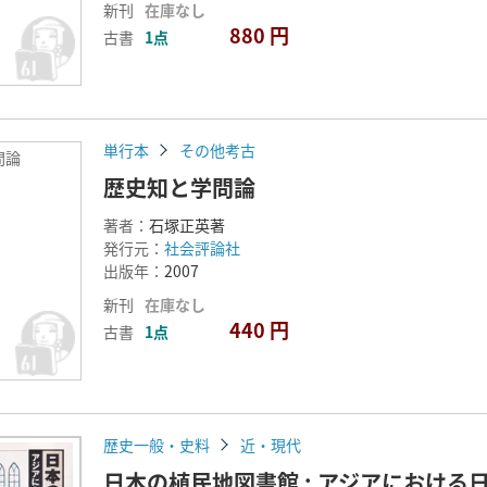
新刊
在庫なし
880 円
古書
1点
単行本
その他考古
問論
歴史知と学問論
著者：
石塚正英著
発行元：
社会評論社
出版年：
2007
新刊
在庫なし
440 円
古書
1点
歴史一般・史料
近・現代
日本の植民地図書館 : アジアにおける