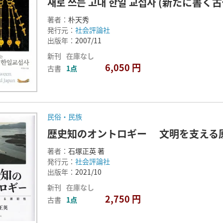
새로 쓰는 고대 한일 교섭사 (新たに書く
著者：
朴天秀
発行元：
社会評論社
出版年：
2007/11
新刊
在庫なし
6,050 円
古書
1点
民俗・民族
歴史知のオントロギー 文明を支える
著者：
石塚正英 著
発行元：
社会評論社
出版年：
2021/10
新刊
在庫なし
2,750 円
古書
1点