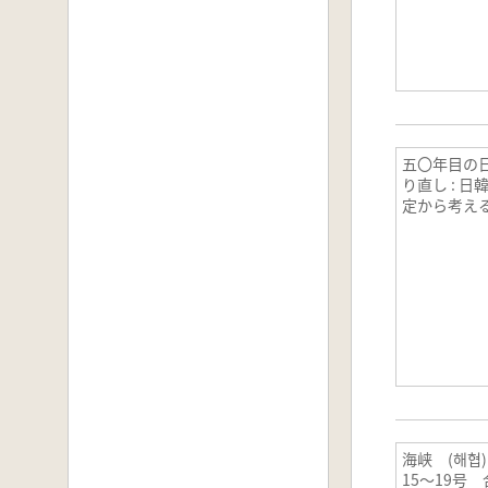
五〇年目の
り直し : 
定から考え
海峡 (해협)
15～19号 