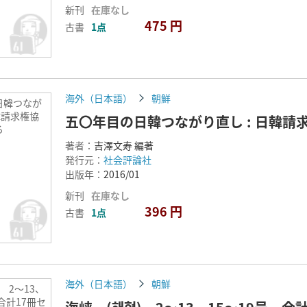
新刊
在庫なし
475 円
古書
1点
海外（日本語）
朝鮮
日韓つなが
日韓請求権協
五〇年目の日韓つながり直し : 日韓請
る
著者：
吉澤文寿 編著
発行元：
社会評論社
出版年：
2016/01
新刊
在庫なし
396 円
古書
1点
海外（日本語）
朝鮮
 2～13、
合計17冊セ