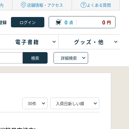
内
店舗情報・アクセス
よくある質問
0
0
登録
点
円
電子書籍
グッズ・他
詳細検索