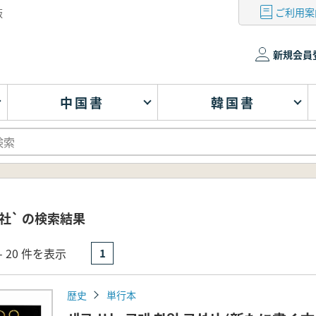
ご利用案
版
新規会員
中国書
韓国書
社` の検索結果
- 20 件を表示
1
歴史
単行本