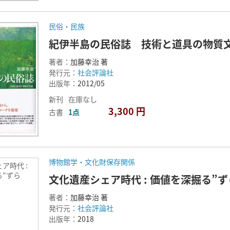
民俗・民族
紀伊半島の民俗誌 技術と道具の物質
著者：
加藤幸治 著
発行元：
社会評論社
出版年：
2012/05
新刊
在庫なし
3,300 円
古書
1点
博物館学・文化財保存関係
ア時代 :
る”ずら
文化遺産シェア時代 : 価値を深掘る”
著者：
加藤幸治 著
発行元：
社会評論社
出版年：
2018