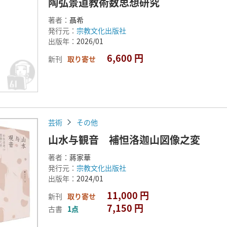
陶弘景道教術数思想研究
著者：
聶希
発行元：
宗教文化出版社
出版年：
2026/01
6,600 円
新刊
取り寄せ
芸術
その他
山水与観音 補怛洛迦山図像之変
著者：
蔣家華
発行元：
宗教文化出版社
出版年：
2024/01
11,000 円
新刊
取り寄せ
7,150 円
古書
1点