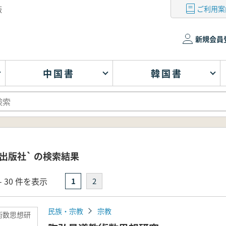
ご利用案
版
新規会員
中国書
韓国書
出版社` の検索結果
- 30 件を表示
1
2
民族・宗教
宗教
術数思想研