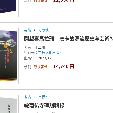
芸術
その他
翻越喜馬拉雅 唐卡的源流歴史与芸術
著者：
王二川
発行元：
宗教文化出版社
出版年：
2023/12
14,740 円
新刊
取り寄せ
考古
単行本
皖南仏寺碑刻輯録