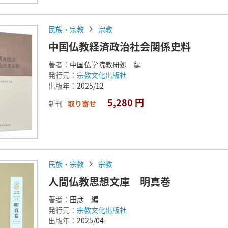
民族・宗教
宗教
中国仏教経済政治社会関係史料
著者：
中国仏学院教研処 編
発行元：
宗教文化出版社
出版年：
2025/12
5,280 円
新刊
取り寄せ
民族・宗教
宗教
人間仏教思想文庫 明真巻
著者：
田彦 編
発行元：
宗教文化出版社
出版年：
2025/04