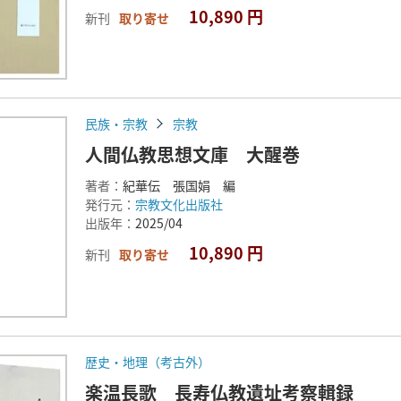
10,890 円
新刊
取り寄せ
民族・宗教
宗教
人間仏教思想文庫 大醒巻
著者：
紀華伝 張国娟 編
発行元：
宗教文化出版社
出版年：
2025/04
10,890 円
新刊
取り寄せ
歴史・地理（考古外）
楽温長歌 長寿仏教遺址考察輯録