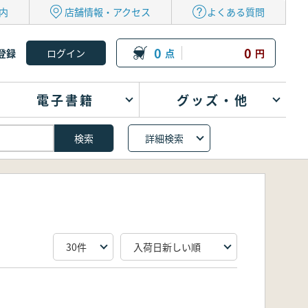
内
店舗情報・アクセス
よくある質問
0
0
登録
点
円
電子書籍
グッズ・他
詳細検索