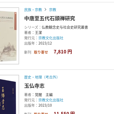
民族・宗教
宗教
中唐至五代石頭禅研究
シリーズ：
仏教観念史与社会史研究叢書
著者：
王潔
発行元：
宗教文化出版社
出版年：
2023/12
7,810 円
新刊
取り寄せ
歴史・地理（考古外）
玉仏寺志
著者：
覚醒 主編
発行元：
宗教文化出版社
出版年：
2023/10
11,550 円
新刊
取り寄せ