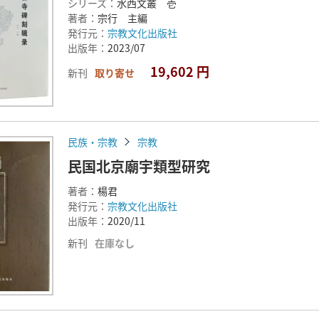
シリーズ：
水西文叢 壱
著者：
宗行 主編
発行元：
宗教文化出版社
出版年：
2023/07
19,602 円
新刊
取り寄せ
民族・宗教
宗教
民国北京廟宇類型研究
著者：
楊君
発行元：
宗教文化出版社
出版年：
2020/11
新刊
在庫なし