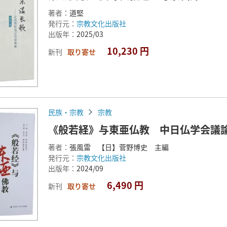
著者：
道堅
発行元：
宗教文化出版社
出版年：
2025/03
10,230 円
新刊
取り寄せ
民族・宗教
宗教
《般若経》与東亜仏教 中日仏学会議
著者：
張風雷 【日】菅野博史 主編
発行元：
宗教文化出版社
出版年：
2024/09
6,490 円
新刊
取り寄せ