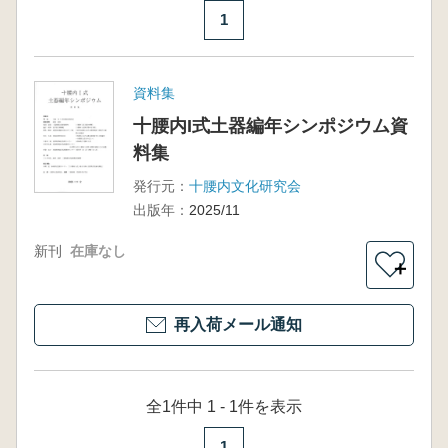
1
資料集
十腰内I式土器編年シンポジウム資
料集
発行元：
十腰内文化研究会
出版年：
2025/11
新刊
在庫なし
＋
再入荷メール通知
全1件中 1 - 1件を表示
1