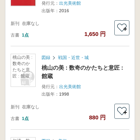
発行元：
出光美術館
出版年：
2016
新刊
在庫なし
＋
1,650 円
古書
1点
桃山の美 :
図録
戦国・近世・城
数奇のか
桃山の美 : 数奇のかたちと意匠 :
たちと意
館蔵
匠 : 館蔵
発行元：
出光美術館
出版年：
1998
新刊
在庫なし
＋
880 円
古書
1点