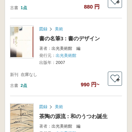
＋
880 円
古書
1点
図録
美術
書の名筆3 : 書のデザイン
著者：
出光美術館 編
発行元：
出光美術館
出版年：
2007
新刊
在庫なし
＋
990 円~
古書
2点
図録
美術
茶陶の源流 : 和のうつわ誕生
著者：
出光美術館 編