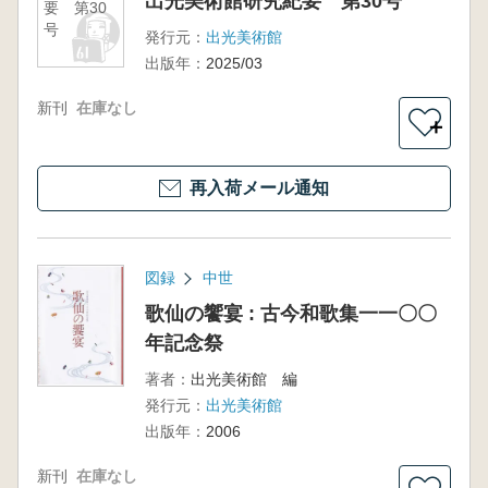
出光美術館研究紀要 第30号
要 第30
号
発行元：
出光美術館
出版年：
2025/03
新刊
在庫なし
＋
再入荷メール通知
図録
中世
歌仙の饗宴 : 古今和歌集一一〇〇
年記念祭
著者：
出光美術館 編
発行元：
出光美術館
出版年：
2006
新刊
在庫なし