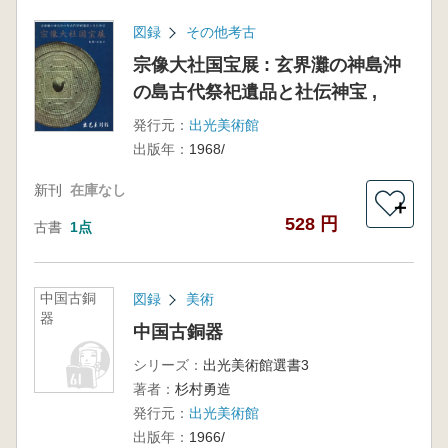
図録
その他考古
宗像大社国宝展 : 玄界灘の神島沖
の島古代祭祀遺品と社伝神宝 ,
発行元：
出光美術館
出版年：
1968/
新刊
在庫なし
＋
528 円
古書
1点
中国古銅
図録
美術
器
中国古銅器
シリーズ：
出光美術館選書3
著者：
杉村勇造
発行元：
出光美術館
出版年：
1966/