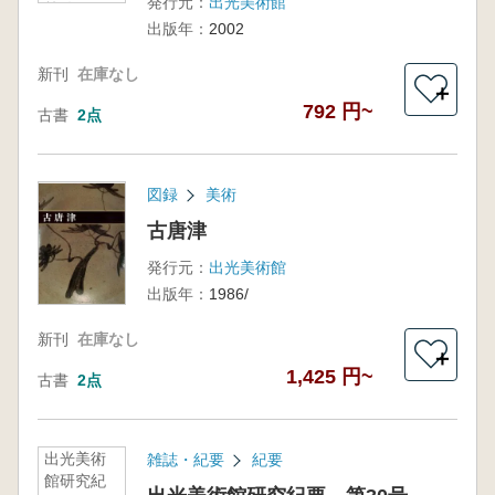
発行元：
出光美術館
等伯
出版年：
2002
新刊
在庫なし
＋
792 円~
古書
2点
図録
美術
古唐津
発行元：
出光美術館
出版年：
1986/
新刊
在庫なし
＋
1,425 円~
古書
2点
出光美術
雑誌・紀要
紀要
館研究紀