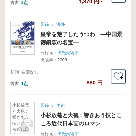
1,870 円~
古書
2点
図録
海外
皇帝を魅了したうつわ ―中国景
徳鎮窯の名宝―
発行元：
出光美術館
出版年：
2003
新刊
在庫なし
＋
880 円
古書
1点
小杉放菴
図録
美術
と大観 :
小杉放菴と大観 : 響きあう技とこ
響きあう
ころ近代日本画のロマン
技とここ
ろ近代日
発行元：
出光美術館
本画のロ