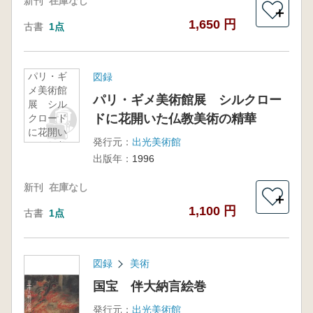
新刊
在庫なし
＋
1,650 円
古書
1点
パリ・ギ
図録
メ美術館
パリ・ギメ美術館展 シルクロー
展 シル
ドに花開いた仏教美術の精華
クロード
に花開い
発行元：
出光美術館
た仏教美
出版年：
1996
術の精華
新刊
在庫なし
＋
1,100 円
古書
1点
図録
美術
国宝 伴大納言絵巻
発行元：
出光美術館