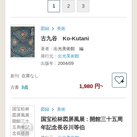
1
2
3
図録
美術
古九谷 Ko-Kutani
著者：
出光美術館 編
発行元：
出光美術館
出版年：
2004/09
新刊
在庫なし
＋
1,980 円~
古書
3点
国宝松林
図録
美術
図屏風展 :
国宝松林図屏風展 : 開館三十五周
開館三十
年記念長谷川等伯
五周年記
念長谷川