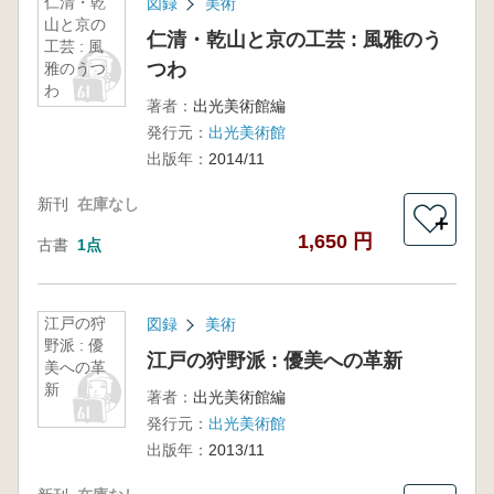
仁清・乾
図録
美術
山と京の
仁清・乾山と京の工芸 : 風雅のう
工芸 : 風
つわ
雅のうつ
わ
著者：
出光美術館編
発行元：
出光美術館
出版年：
2014/11
新刊
在庫なし
＋
1,650 円
古書
1点
江戸の狩
図録
美術
野派 : 優
江戸の狩野派 : 優美への革新
美への革
新
著者：
出光美術館編
発行元：
出光美術館
出版年：
2013/11