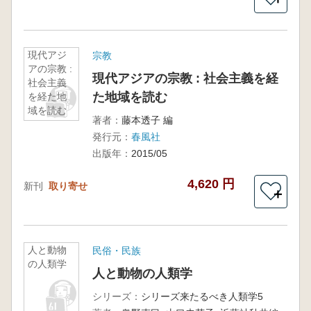
現代アジ
宗教
アの宗教 :
現代アジアの宗教 : 社会主義を経
社会主義
た地域を読む
を経た地
域を読む
著者：
藤本透子 編
発行元：
春風社
出版年：
2015/05
4,620 円
新刊
取り寄せ
＋
人と動物
民俗・民族
の人類学
人と動物の人類学
シリーズ：
シリーズ来たるべき人類学5