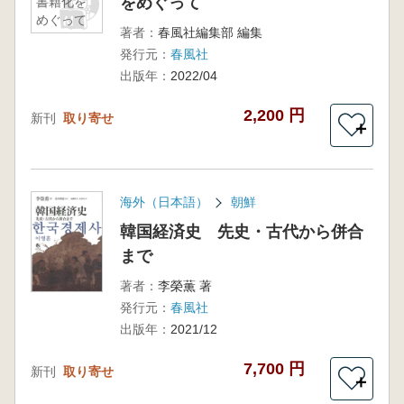
をめぐって
書籍化を
めぐって
著者：
春風社編集部 編集
発行元：
春風社
出版年：
2022/04
2,200 円
新刊
取り寄せ
＋
海外（日本語）
朝鮮
韓国経済史 先史・古代から併合
まで
著者：
李榮薫 著
発行元：
春風社
出版年：
2021/12
7,700 円
新刊
取り寄せ
＋