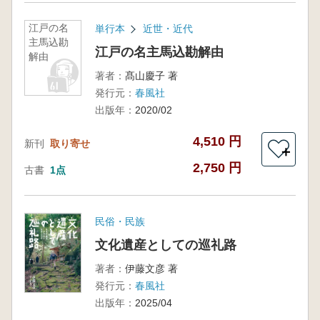
江戸の名
単行本
近世・近代
主馬込勘
江戸の名主馬込勘解由
解由
著者：
髙山慶子 著
発行元：
春風社
出版年：
2020/02
4,510 円
新刊
取り寄せ
＋
2,750 円
古書
1点
民俗・民族
文化遺産としての巡礼路
著者：
伊藤文彦 著
発行元：
春風社
出版年：
2025/04