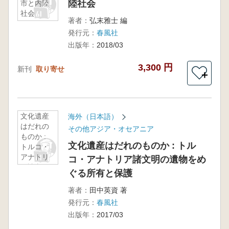
陸社会
市と内陸
社会
著者：
弘末雅士 編
発行元：
春風社
出版年：
2018/03
3,300 円
新刊
取り寄せ
＋
文化遺産
海外（日本語）
はだれの
その他アジア・オセアニア
ものか :
文化遺産はだれのものか : トル
トルコ・
アナトリ
コ・アナトリア諸文明の遺物をめ
ア諸文明
ぐる所有と保護
の遺物を
めぐる所
著者：
田中英資 著
有と保護
発行元：
春風社
出版年：
2017/03