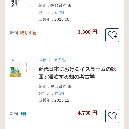
著者：
佐野賢治 著
発行元：
春風社
出版年：
2026/05
3,300 円
新刊
取り寄せ
＋
宗教
その他
近代日本におけるイスラームの転
回 : 漂泊する知の考古学
著者：
黒田賢治 著
発行元：
春風社
出版年：
2025/12
4,730 円
新刊
1冊
＋