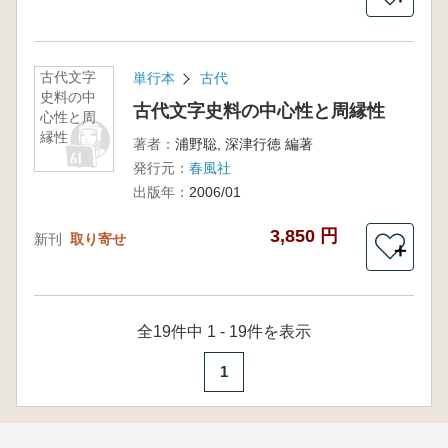
古代文字
単行本
古代
史料の中
古代文字史料の中心性と周縁性
心性と周
縁性
著者：
浦野聡, 深津行徳 編著
発行元：
春風社
出版年：
2006/01
3,850 円
新刊
取り寄せ
＋
全19件中 1 - 19件を表示
1