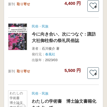
4,400 円
新刊
取り寄せ
＋
民俗・民族
今に向き合い、次につなぐ : 諏訪
大社御柱祭の祭礼民俗誌
著者：
石川俊介 著
発行元：
春風社
出版年：
2023/03
5,500 円
新刊
取り寄せ
＋
わたしの
民俗・民族
学術書
わたしの学術書 博士論文書籍化
博士論文