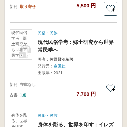
5,500 円
新刊
取り寄せ
＋
現代民俗
民俗・民族
学考 : 郷
現代民俗学考 : 郷土研究から世界
土研究か
常民学へ
ら世界常
民学へ
著者：
佐野賢治編著
発行元：
春風社
出版年：
2021
新刊
在庫なし
＋
7,700 円
古書
1点
身体を彫
民俗・民族
る、世界
身体を彫る、世界を印す : イレズ
を印す :