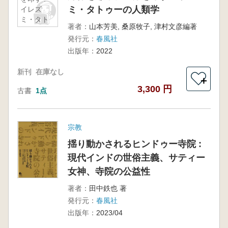
ミ・タトゥーの人類学
イレズ
ミ・タト
著者：
山本芳美, 桑原牧子, 津村文彦編著
ゥーの人
発行元：
春風社
類学
出版年：
2022
新刊
在庫なし
＋
3,300 円
古書
1点
宗教
揺り動かされるヒンドゥー寺院 :
現代インドの世俗主義、サティー
女神、寺院の公益性
著者：
田中鉄也 著
発行元：
春風社
出版年：
2023/04