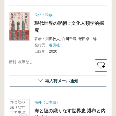
民俗・民族
現代世界の呪術 : 文化人類学的探
究
著者：
川田牧人, 白川千尋, 飯田卓 編
発行元：
春風社
出版年：
2020
新刊
在庫なし
＋
再入荷メール通知
海と陸の
海外（日本語）
織りなす
海と陸の織りなす世界史 港市と内
世界史 港