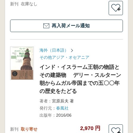
新刊
在庫なし
＋
再入荷メール通知
海外（日本語）
その他アジア・オセアニア
インド・イスラーム王朝の物語と
その建築物 デリー・スルターン
朝からムガル帝国までの五〇〇年
の歴史をたどる
著者：
宮原辰夫 著
発行元：
春風社
出版年：
2016/06
2,970 円
新刊
取り寄せ
＋