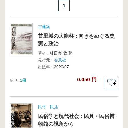
1
古建築
首里城の大龍柱 : 向きをめぐる史
実と政治
著者：
後田多 敦 著
発行元：
春風社
出版年：
2026/07
6,050 円
新刊
1冊
＋
民俗・民族
民俗学と現代社会 : 民具・民俗博
物館の視角から