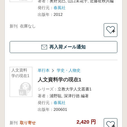
著者：
奥野克巳, 山口未花子, 近藤祉秋共編
発行元：
春風社
出版年：
2012
新刊
在庫なし
＋
再入荷メール通知
人文資料
単行本
学史・人物史
学の現在1
人文資料学の現在1
シリーズ：
立教大学人文叢書1
著者：
浦野聡, 深津行徳 編著
発行元：
春風社
出版年：
200601
2,420 円
新刊
取り寄せ
＋