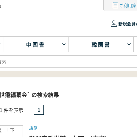
ご利用案
版
新規会員
中国書
韓国書
世鑑編纂会` の検索結果
- 1 件を表示
1
族譜
鑑 上下