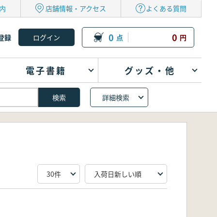
内
店舗情報・アクセス
よくある質問
0
0
登録
点
円
電子書籍
グッズ・他
詳細検索