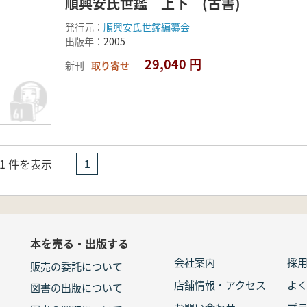
順興安氏世鑑 上下 (古書)
発行元：
順興安氏世鑑編纂会
出版年：
2005
29,040 円
新刊
取り寄せ
- 1 件を表示
1
本を売る・出版する
会社案内
採
販売の委託について
店舗情報・アクセス
よ
図書の出版について