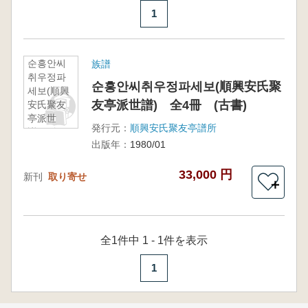
1
순흥안씨
族譜
취우정파
순흥안씨취우정파세보(順興安氏聚
세보(順興
友亭派世譜) 全4冊 (古書)
安氏聚友
亭派世
発行元：
順興安氏聚友亭譜所
譜) 全4
出版年：
1980/01
冊 (古書)
33,000 円
新刊
取り寄せ
＋
全1件中 1 - 1件を表示
1