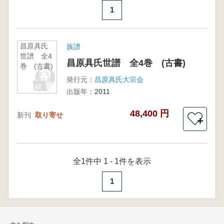
1
昌原具氏
族譜
世譜 全4
昌原具氏世譜 全4巻 (古書)
巻 (古書)
発行元：
昌原具氏大宗会
出版年：
2011
48,400 円
新刊
取り寄せ
＋
全1件中 1 - 1件を表示
1