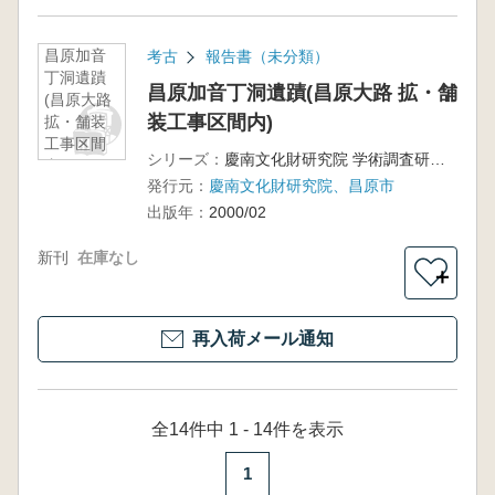
昌原加音
考古
報告書（未分類）
丁洞遺蹟
昌原加音丁洞遺蹟(昌原大路 拡・舗
(昌原大路
装工事区間内)
拡・舗装
工事区間
シリーズ：
慶南文化財研究院 学術調査研究叢書第3輯
内)
発行元：
慶南文化財研究院、昌原市
出版年：
2000/02
新刊
在庫なし
＋
再入荷メール通知
全14件中 1 - 14件を表示
1