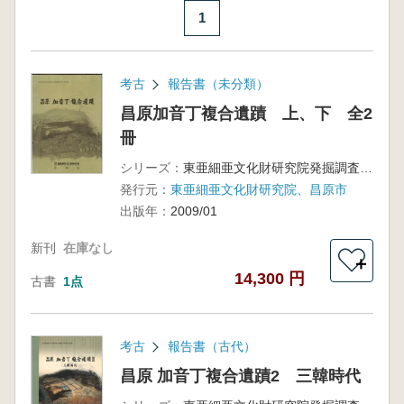
1
考古
報告書（未分類）
昌原加音丁複合遺蹟 上、下 全2
冊
シリーズ：
東亜細亜文化財研究院発掘調査報告書第29輯
発行元：
東亜細亜文化財研究院、昌原市
出版年：
2009/01
新刊
在庫なし
＋
14,300 円
古書
1点
考古
報告書（古代）
昌原 加音丁複合遺蹟2 三韓時代