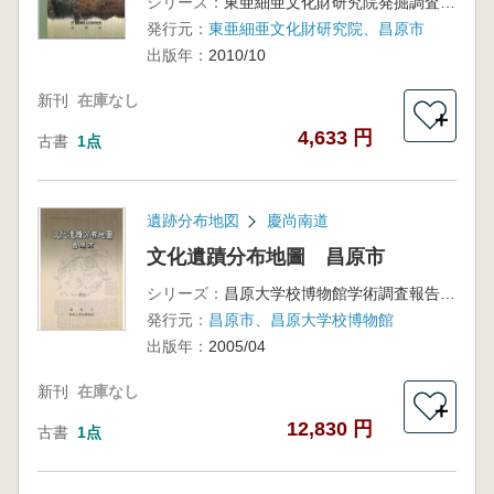
シリーズ：
東亜細亜文化財研究院発掘調査報告書 第46輯
発行元：
東亜細亜文化財研究院、昌原市
出版年：
2010/10
新刊
在庫なし
＋
4,633 円
古書
1点
遺跡分布地図
慶尚南道
文化遺蹟分布地圖 昌原市
シリーズ：
昌原大学校博物館学術調査報告 第37冊
発行元：
昌原市、昌原大学校博物館
出版年：
2005/04
新刊
在庫なし
＋
12,830 円
古書
1点