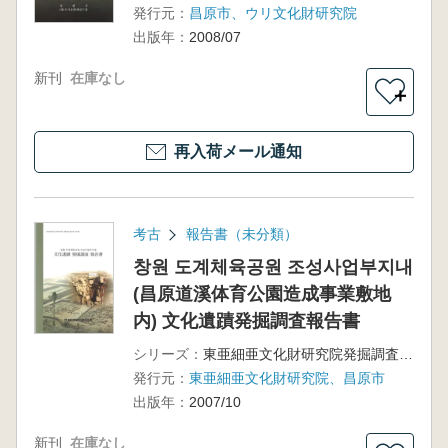
発行元：
昌原市、ウリ文化財研究院
出版年：
2008/07
新刊
在庫なし
＋
再入荷メール通知
考古
報告書（未分類）
창원 도계체육공원 조성사업부지내
(昌原道溪体育公園造成事業敷地
内) 文化遺蹟発掘調査報告書
シリーズ：
東亜細亜文化財研究院発掘調査報告書第16輯
発行元：
東亜細亜文化財研究院、昌原市
出版年：
2007/10
新刊
在庫なし