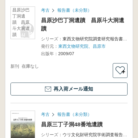
昌原沙巴
考古
報告書（未分類）
丁洞遺
昌原沙巴丁洞遺蹟 昌原斗大洞遺
蹟 昌原
蹟
斗大洞遺
蹟
シリーズ：
東西文物研究院調査研究報告書第9・10冊
発行元：
東西文物研究院、昌原市
出版年：
2009/07
新刊
在庫なし
＋
再入荷メール通知
考古
報告書（未分類）
昌原三丁子洞48番地遺蹟
シリーズ：
ウリ文化財研究院学術調査報告10冊