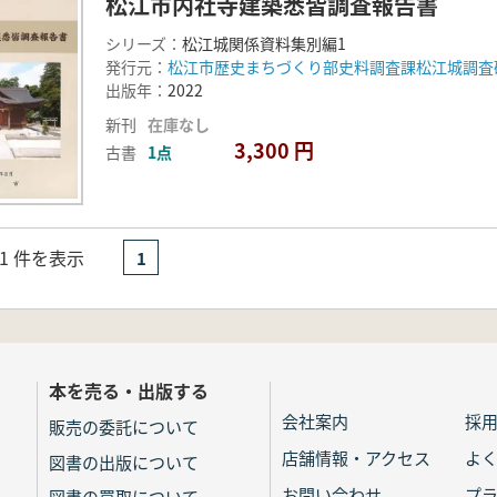
松江市内社寺建築悉皆調査報告書
シリーズ：
松江城関係資料集別編1
発行元：
松江市歴史まちづくり部史料調査課松江城調査
出版年：
2022
新刊
在庫なし
3,300 円
古書
1点
- 1 件を表示
1
本を売る・出版する
会社案内
採
販売の委託について
店舗情報・アクセス
よ
図書の出版について
お問い合わせ
プ
図書の買取について