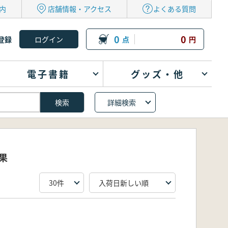
内
店舗情報・アクセス
よくある質問
0
0
登録
点
円
電子書籍
グッズ・他
詳細検索
果