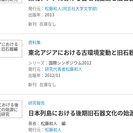
発行元：
松藤和人(同志社大学文学部)
出版年：
2013
新刊
在庫なし
資料集
東北アジアにおける古環境変動と旧石
シリーズ：
国際シンポジウム2012
発行元：
研究代表者松藤和人
出版年：
2012/11
新刊
在庫なし
研究報告
日本列島における後期旧石器文化の始
著者：
松藤和人 編
発行元：
松藤和人