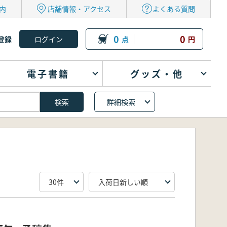
内
店舗情報・アクセス
よくある質問
0
0
登録
点
円
電子書籍
グッズ・他
詳細検索