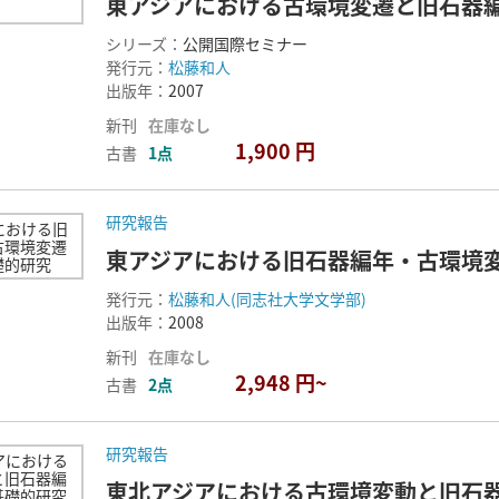
東アジアにおける古環境変遷と旧石器編年
シリーズ：
公開国際セミナー
発行元：
松藤和人
出版年：
2007
新刊
在庫なし
1,900 円
古書
1点
研究報告
東アジアにおける旧石器編年・古環境
発行元：
松藤和人(同志社大学文学部)
出版年：
2008
新刊
在庫なし
2,948 円~
古書
2点
研究報告
東北アジアにおける古環境変動と旧石