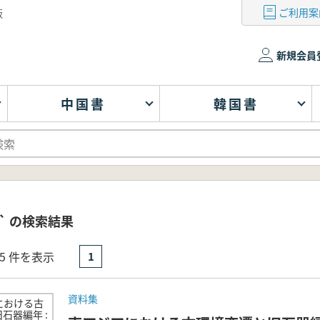
ご利用案
版
新規会員
中国書
韓国書
` の検索結果
- 5 件を表示
1
資料集