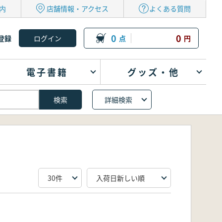
内
店舗情報・アクセス
よくある質問
0
0
登録
点
円
電子書籍
グッズ・他
詳細検索