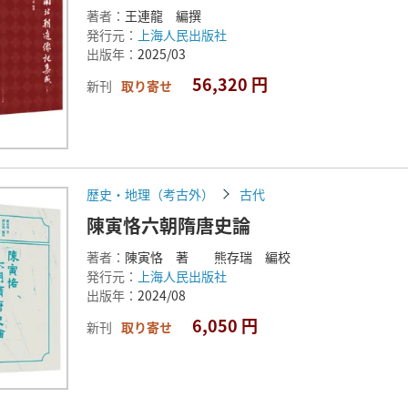
著者：
王連龍 編撰
発行元：
上海人民出版社
出版年：
2025/03
56,320 円
新刊
取り寄せ
歴史・地理（考古外）
古代
陳寅恪六朝隋唐史論
著者：
陳寅恪 著 熊存瑞 編校
発行元：
上海人民出版社
出版年：
2024/08
6,050 円
新刊
取り寄せ