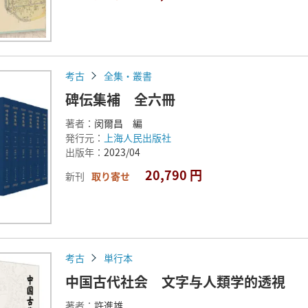
考古
全集・叢書
碑伝集補 全六冊
著者：
闵爾昌 編
発行元：
上海人民出版社
出版年：
2023/04
20,790 円
新刊
取り寄せ
考古
単行本
中国古代社会 文字与人類学的透視
著者：
許進雄