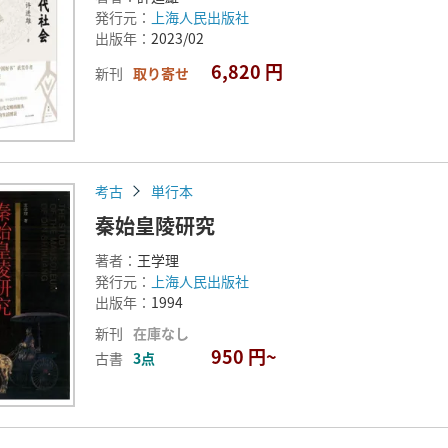
発行元：
上海人民出版社
出版年：
2023/02
6,820 円
新刊
取り寄せ
考古
単行本
秦始皇陵研究
著者：
王学理
発行元：
上海人民出版社
出版年：
1994
新刊
在庫なし
950 円~
古書
3点