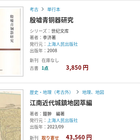
考古
単行本
殷墟青铜器研究
シリーズ：
世纪文库
著者：
李济著
発行元：
上海人民出版社
出版年：
2008
新刊
在庫なし
3,850 円
古書
1点
歴史・地理（考古外）
地理、地図
江南近代城鎮地図萃編
著者：
鐘翀 編著
発行元：
上海人民出版社
出版年：
2023/09
43,560 円
新刊
取り寄せ