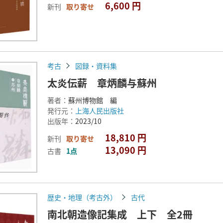
6,600 円
新刊
取り寄せ
考古
図録・資料集
太炎伝薪 章炳麟与蘇州
著者：
蘇州博物館 編
発行元：
上海人民出版社
出版年：
2023/10
18,810 円
新刊
取り寄せ
13,090 円
古書
1点
歴史・地理（考古外）
古代
南北朝造像記集成 上下 全2冊