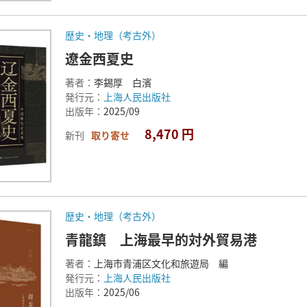
歴史・地理（考古外）
遼金西夏史
著者：
李錫厚 白濱
発行元：
上海人民出版社
出版年：
2025/09
8,470 円
新刊
取り寄せ
歴史・地理（考古外）
青龍鎮 上海最早的対外貿易港
著者：
上海市青浦区文化和旅遊局 編
発行元：
上海人民出版社
出版年：
2025/06