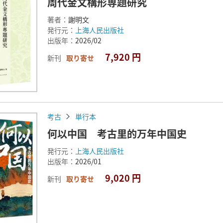
周代金文構形専題研究
著者：
謝明文
発行元：
上海人民出版社
出版年：
2026/02
7,920 円
新刊
取り寄せ
考古
単行本
何以中国 考古里的万年中国史
発行元：
上海人民出版社
出版年：
2026/01
9,020 円
新刊
取り寄せ