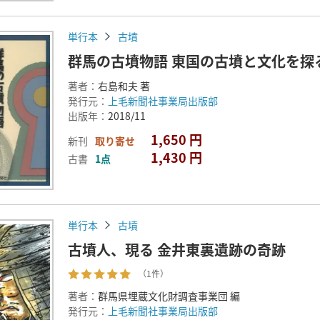
単行本
古墳
群馬の古墳物語 東国の古墳と文化を探
著者：
右島和夫 著
発行元：
上毛新聞社事業局出版部
出版年：
2018/11
1,650 円
新刊
取り寄せ
1,430 円
古書
1点
単行本
古墳
古墳人、現る 金井東裏遺跡の奇跡
（1件）
著者：
群馬県埋蔵文化財調査事業団 編
発行元：
上毛新聞社事業局出版部