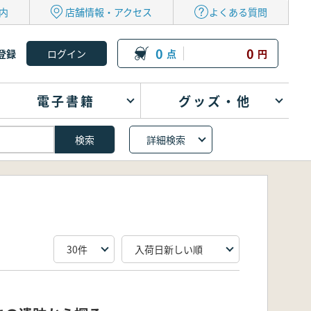
内
店舗情報・アクセス
よくある質問
0
0
登録
点
円
電子書籍
グッズ・他
詳細検索