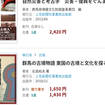
自然災害と考古学 災害・復興をぐん
著者：
群馬県埋蔵文化財調査事業団 編
発行元：
上毛新聞社事業局出版部
出版年：
2013/06
新刊
在庫なし
2,420 円
古書
1点
単行本
古墳
群馬の古墳物語 東国の古墳と文化を探
著者：
右島和夫 著
発行元：
上毛新聞社事業局出版部
出版年：
2018/11
1,650 円
新刊
取り寄せ
1,430 円
古書
1点