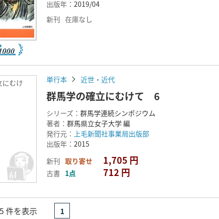
出版年：
2019/04
新刊
在庫なし
単行本
近世・近代
立にむけ
群馬学の確立にむけて 6
シリーズ：
群馬学連続シンポジウム
著者：
群馬県立女子大学 編
発行元：
上毛新聞社事業局出版部
出版年：
2015
1,705 円
新刊
取り寄せ
712 円
古書
1点
- 5 件を表示
1