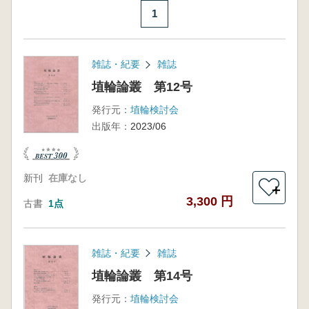
1
雑誌・紀要
雑誌
埴輪論叢 第12号
発行元：
埴輪検討会
出版年：
2023/06
新刊
在庫なし
＋
3,300 円
古書
1点
雑誌・紀要
雑誌
埴輪論叢 第14号
発行元：
埴輪検討会