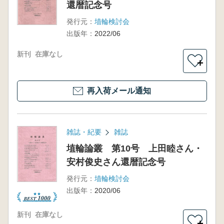
還暦記念号
発行元：
埴輪検討会
出版年：
2022/06
新刊
在庫なし
＋
再入荷メール通知
雑誌・紀要
雑誌
埴輪論叢 第10号 上田睦さん・
安村俊史さん還暦記念号
発行元：
埴輪検討会
出版年：
2020/06
新刊
在庫なし
＋