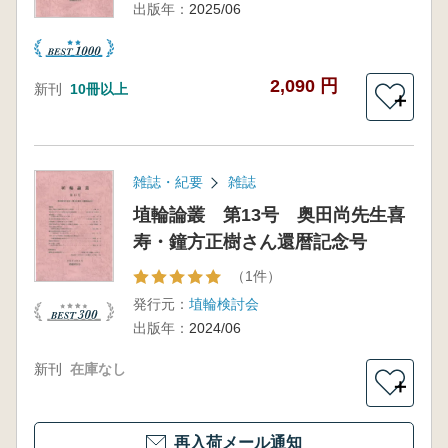
出版年：
2025/06
2,090 円
新刊
10冊以上
＋
雑誌・紀要
雑誌
埴輪論叢 第13号 奥田尚先生喜
寿・鐘方正樹さん還暦記念号
（1件）
発行元：
埴輪検討会
出版年：
2024/06
新刊
在庫なし
＋
再入荷メール通知