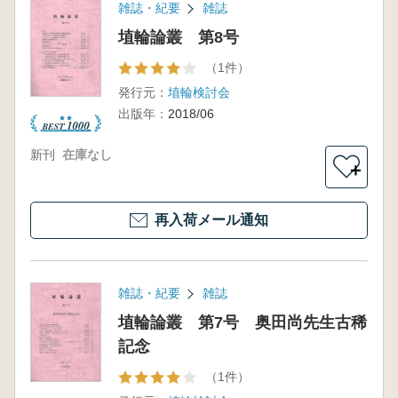
雑誌・紀要
雑誌
埴輪論叢 第8号
（1件）
発行元：
埴輪検討会
出版年：
2018/06
新刊
在庫なし
＋
再入荷メール通知
雑誌・紀要
雑誌
埴輪論叢 第7号 奥田尚先生古稀
記念
（1件）