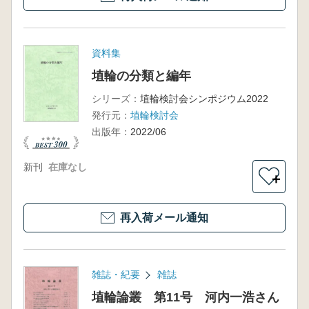
資料集
埴輪の分類と編年
シリーズ：
埴輪検討会シンポジウム2022
発行元：
埴輪検討会
出版年：
2022/06
新刊
在庫なし
＋
再入荷メール通知
雑誌・紀要
雑誌
埴輪論叢 第11号 河内一浩さん