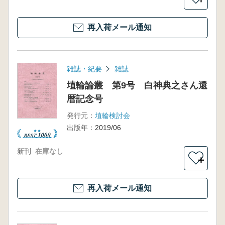
再入荷メール通知
雑誌・紀要
雑誌
埴輪論叢 第9号 白神典之さん還
暦記念号
発行元：
埴輪検討会
出版年：
2019/06
新刊
在庫なし
＋
再入荷メール通知