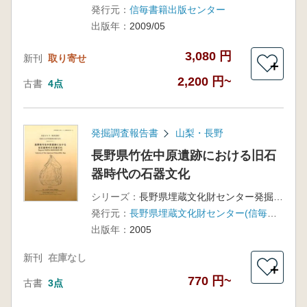
発行元：
信毎書籍出版センター
出版年：
2009/05
3,080 円
新刊
取り寄せ
＋
2,200 円~
古書
4点
発掘調査報告書
山梨・長野
長野県竹佐中原遺跡における旧石
器時代の石器文化
シリーズ：
長野県埋蔵文化財センター発掘調査報告書75
発行元：
長野県埋蔵文化財センター(信毎書籍出版センター)
出版年：
2005
新刊
在庫なし
＋
770 円~
古書
3点