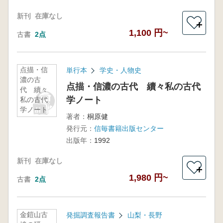
新刊
在庫なし
＋
1,100 円~
古書
2点
点描・信
単行本
学史・人物史
濃の古
点描・信濃の古代 續々私の古代
代 續々
学ノート
私の古代
学ノート
著者：
桐原健
発行元：
信毎書籍出版センター
出版年：
1992
新刊
在庫なし
＋
1,980 円~
古書
2点
金鎧山古
発掘調査報告書
山梨・長野