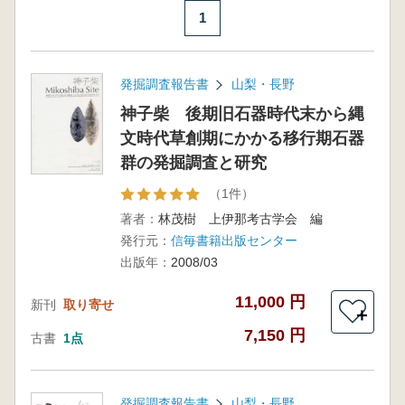
1
発掘調査報告書
山梨・長野
神子柴 後期旧石器時代末から縄
文時代草創期にかかる移行期石器
群の発掘調査と研究
（1件）
著者：
林茂樹 上伊那考古学会 編
発行元：
信毎書籍出版センター
出版年：
2008/03
11,000 円
新刊
取り寄せ
＋
7,150 円
古書
1点
発掘調査報告書
山梨・長野