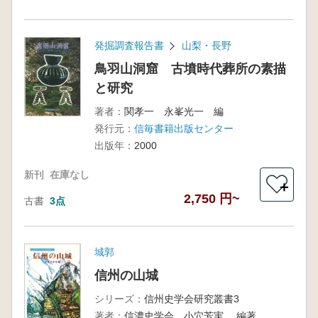
発掘調査報告書
山梨・長野
鳥羽山洞窟 古墳時代葬所の素描
と研究
著者：
関孝一 永峯光一 編
発行元：
信毎書籍出版センター
出版年：
2000
新刊
在庫なし
＋
2,750 円~
古書
3点
城郭
信州の山城
シリーズ：
信州史学会研究叢書3
著者：
信濃史学会 小穴芳実 編著