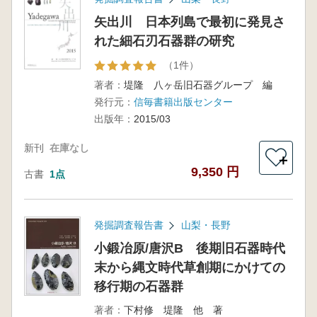
矢出川 日本列島で最初に発見さ
れた細石刃石器群の研究
（1件）
著者：
堤隆 八ヶ岳旧石器グループ 編
発行元：
信毎書籍出版センター
出版年：
2015/03
新刊
在庫なし
＋
9,350 円
古書
1点
発掘調査報告書
山梨・長野
小鍛冶原/唐沢B 後期旧石器時代
末から縄文時代草創期にかけての
移行期の石器群
著者：
下村修 堤隆 他 著