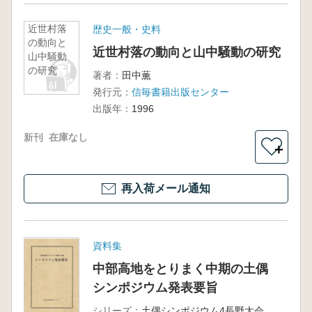
近世村落
歴史一般・史料
の動向と
近世村落の動向と山中騒動の研究
山中騒動
の研究
著者：
田中薫
発行元：
信毎書籍出版センター
出版年：
1996
新刊
在庫なし
＋
再入荷メール通知
資料集
中部高地をとりまく中期の土偶
シンポジウム発表要旨
シリーズ：
土偶シンポジウム4長野大会