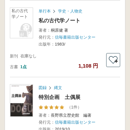
私の古代
単行本
学史・人物史
学ノート
私の古代学ノート
著者：
桐原健 著
発行元：
信毎書籍出版センター
出版年：
1983/
新刊
在庫なし
＋
1,108 円
古書
1点
図録
縄文
特別企画 土偶展
（1件）
著者：
長野県立歴史館 編著
発行元：
信毎書籍出版センター
出版年：
2019/10