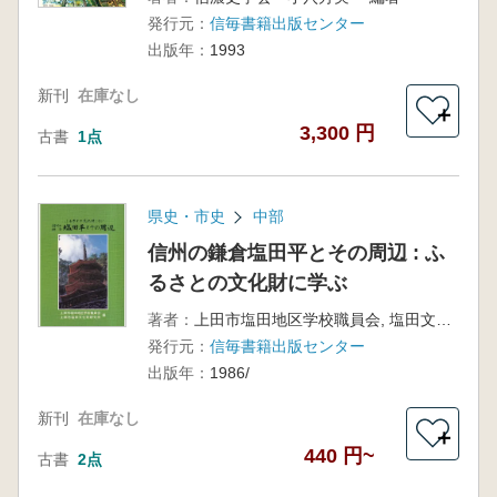
発行元：
信毎書籍出版センター
出版年：
1993
新刊
在庫なし
＋
3,300 円
古書
1点
県史・市史
中部
信州の鎌倉塩田平とその周辺 : ふ
るさとの文化財に学ぶ
著者：
上田市塩田地区学校職員会, 塩田文化財研究所 編
発行元：
信毎書籍出版センター
出版年：
1986/
新刊
在庫なし
＋
440 円~
古書
2点