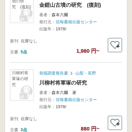
墳の研
金鎧山古墳の研究 (復刻)
究 (復刻)
著者：
森本六爾
発行元：
信毎書籍出版センター
出版年：
1978/
新刊
在庫なし
＋
1,980 円~
古書
5点
川柳村将
発掘調査報告書
山梨・長野
軍塚の研
川柳村将軍塚の研究
究
著者：
森本六爾 著
発行元：
信毎書籍出版センター
出版年：
1978/
新刊
在庫なし
＋
880 円~
古書
3点