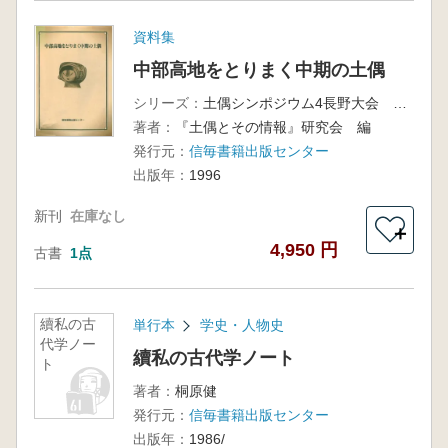
資料集
中部高地をとりまく中期の土偶
シリーズ：
土偶シンポジウム4長野大会 資料集
著者：
『土偶とその情報』研究会 編
発行元：
信毎書籍出版センター
出版年：
1996
新刊
在庫なし
＋
4,950 円
古書
1点
續私の古
単行本
学史・人物史
代学ノー
續私の古代学ノート
ト
著者：
桐原健
発行元：
信毎書籍出版センター
出版年：
1986/