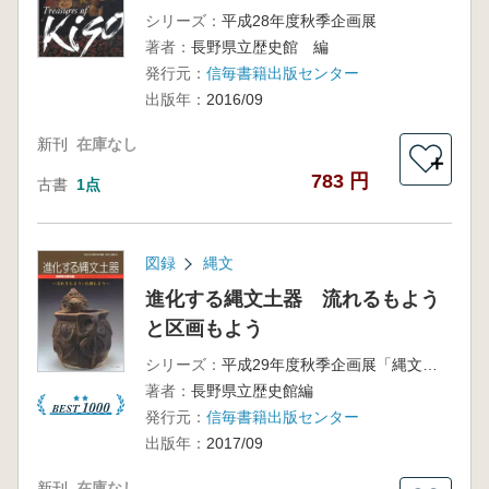
シリーズ：
平成28年度秋季企画展
著者：
長野県立歴史館 編
発行元：
信毎書籍出版センター
出版年：
2016/09
新刊
在庫なし
＋
783 円
古書
1点
図録
縄文
進化する縄文土器 流れるもよう
と区画もよう
シリーズ：
平成29年度秋季企画展「縄文土器展2」
著者：
長野県立歴史館編
発行元：
信毎書籍出版センター
出版年：
2017/09
新刊
在庫なし