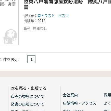
陸奥八戸藩南部屋敷跡遺跡 陸奥八戸
遺跡 発掘
書
書
発行元：
森トラスト パスコ
出版年：
2012
新刊
在庫なし
- 1 件を表示
1
本を売る・出版する
会社案内
採
販売の委託について
店舗情報・アクセス
よ
図書の出版について