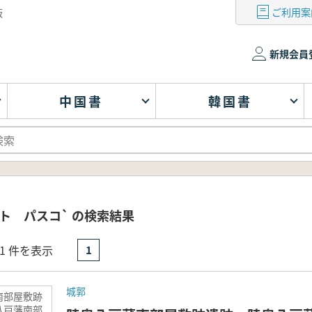
ご利用案
版
新規会員
中国書
韓国書
ト パスコ` の検索結果
- 1 件を表示
1
城郭
南部屋敷跡
八戸藩南部