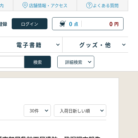
内
店舗情報・アクセス
よくある質問
0
0
登録
点
円
電子書籍
グッズ・他
詳細検索