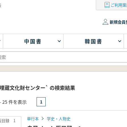
ご利用案
版
新規会員
中国書
韓国書
埋蔵文化財センター` の検索結果
- 25 件を表示
1
単行本
学史・人物史
仮目録 1