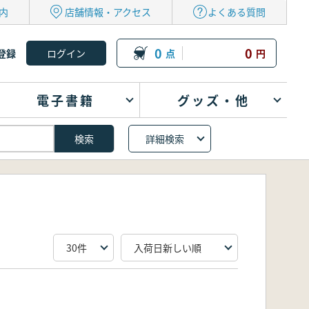
内
店舗情報・アクセス
よくある質問
0
0
登録
点
円
電子書籍
グッズ・他
詳細検索