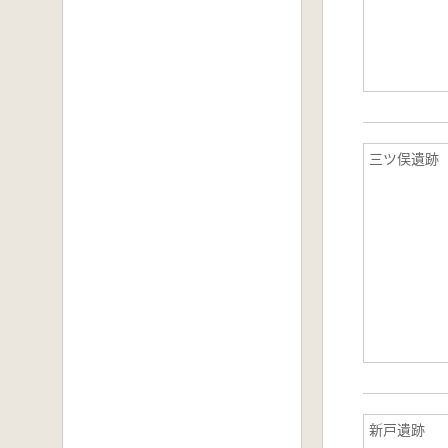
三ツ俣遺跡
新戸遺跡