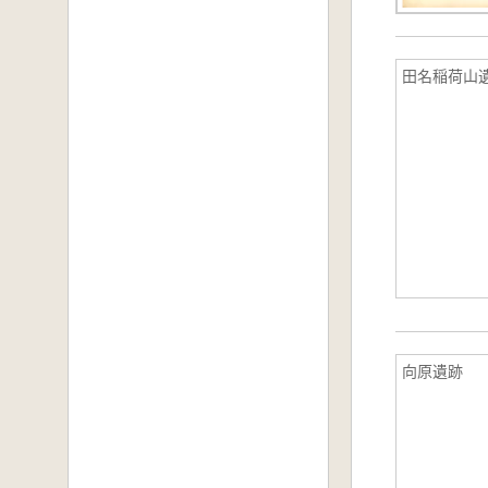
田名稲荷山
向原遺跡