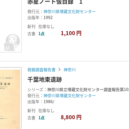
赤星ノート仮目録 1
発行元：
神奈川県埋蔵文化財センター
出版年：
1992
新刊
在庫なし
1,100 円
古書
1点
発掘調査報告書
神奈川
千葉地東遺跡
シリーズ：
神奈川県立埋蔵文化財センター調査報告第10
発行元：
神奈川県埋蔵文化財センター
出版年：
1986/
新刊
在庫なし
8,800 円
古書
1点