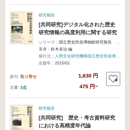
研究報告
[共同研究]デジタル化された歴史
研究情報の高度利用に関する研究
シリーズ：
国立歴史民俗博物館研究報告 第189集
著者：
鈴木卓治 編
発行元：
人間文化研究機構国立歴史民俗博物館
出版年：
2015/01
1,630 円
新刊
取り寄せ
＋
475 円~
古書
2点
研究報告
[共同研究] 歴史・考古資料研究
における高精度年代論