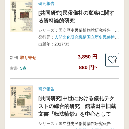
研究報告
[共同研究]民俗儀礼の変容に関す
る資料論的研究
シリーズ：
国立歴史民俗博物館研究報告 第205集
発行元：
人間文化研究機構国立歴史民俗博物館
出版年：
2017/03
3,850 円
新刊
取り寄せ
＋
880 円~
古書
5点
研究報告
[共同研究]中世における儀礼テク
ストの綜合的研究 館蔵田中旧蔵
文書『転法輪鈔』を中心として
シリーズ：
国立歴史民俗博物館研究報告 第188集