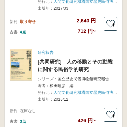
発行元：
人間文化研究機構国立歴史民俗博物館
出版年：
2017/03
2,640 円
新刊
取り寄せ
＋
712 円~
古書
4点
研究報告
[共同研究] 人の移動とその動態
に関する民俗学的研究
シリーズ：
国立歴史民俗博物館研究報告 第199集
著者：
松田睦彦 編
発行元：
人間文化研究機構国立歴史民俗博物館
出版年：
2015/12
新刊
在庫なし
＋
426 円~
古書
3点