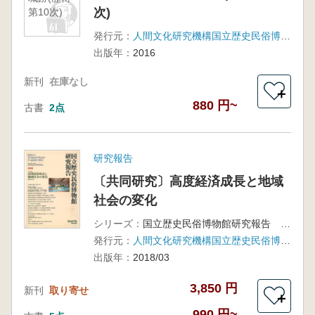
次)
第10次)
発行元：
人間文化研究機構国立歴史民俗博物館
出版年：
2016
新刊
在庫なし
＋
880 円~
古書
2点
研究報告
〔共同研究〕高度経済成長と地域
社会の変化
シリーズ：
国立歴史民俗博物館研究報告 第207集
発行元：
人間文化研究機構国立歴史民俗博物館
出版年：
2018/03
3,850 円
新刊
取り寄せ
＋
990 円~