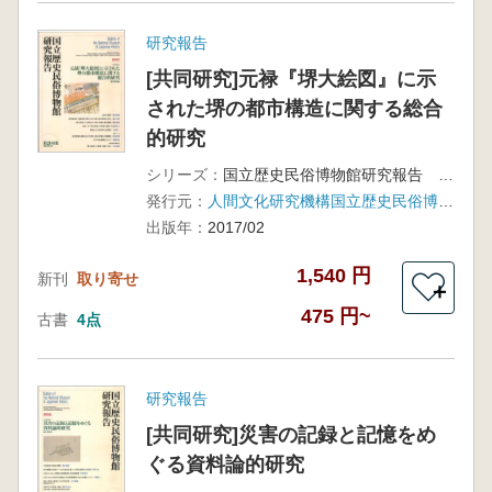
研究報告
[共同研究]元禄『堺大絵図』に示
された堺の都市構造に関する総合
的研究
シリーズ：
国立歴史民俗博物館研究報告 第204集
発行元：
人間文化研究機構国立歴史民俗博物館
出版年：
2017/02
1,540 円
新刊
取り寄せ
＋
475 円~
古書
4点
研究報告
[共同研究]災害の記録と記憶をめ
ぐる資料論的研究