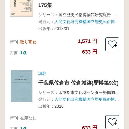
175集
シリーズ：
国立歴史民俗博物館研究報告 第175集
発行元：
人間文化研究機構国立歴史民俗博物館
出版年：
2013/01
1,571 円
新刊
取り寄せ
＋
633 円
古書
1点
城郭
千葉県佐倉市 佐倉城跡(歴博第9次)
シリーズ：
印旛郡市文化財センター発掘調査報告書第285集
発行元：
人間文化研究機構国立歴史民俗博物館
出版年：
2010
新刊
在庫なし
＋
633 円
古書
1点