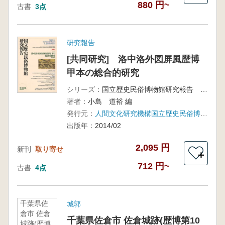
880 円~
古書
3点
研究報告
[共同研究] 洛中洛外図屏風歴博
甲本の総合的研究
シリーズ：
国立歴史民俗博物館研究報告 第180集
著者：
小島 道裕 編
発行元：
人間文化研究機構国立歴史民俗博物館
出版年：
2014/02
2,095 円
新刊
取り寄せ
＋
712 円~
古書
4点
千葉県佐
城郭
倉市 佐倉
千葉県佐倉市 佐倉城跡(歴博第10
城跡(歴博