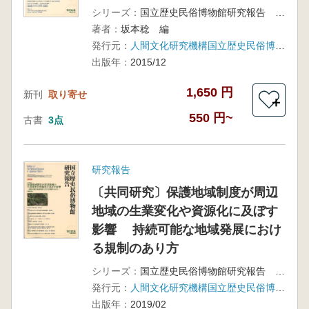
シリーズ：
国立歴史民俗博物館研究報告 第196集
著者：
坂本稔 編
発行元：
人間文化研究機構国立歴史民俗博物館
出版年：
2015/12
1,650 円
新刊
取り寄せ
＋
550 円~
古書
3点
研究報告
〔共同研究〕保護地域制度が周辺
地域の生業変化や資源化に及ぼす
影響 持続可能な地域発展におけ
る規制のあり方
シリーズ：
国立歴史民俗博物館研究報告 第215集
発行元：
人間文化研究機構国立歴史民俗博物館
出版年：
2019/02