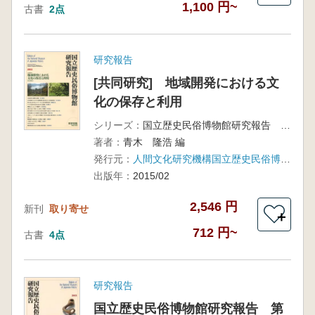
1,100 円~
古書
2点
研究報告
[共同研究] 地域開発における文
化の保存と利用
シリーズ：
国立歴史民俗博物館研究報告 第193集
著者：
青木 隆浩 編
発行元：
人間文化研究機構国立歴史民俗博物館
出版年：
2015/02
2,546 円
新刊
取り寄せ
＋
712 円~
古書
4点
研究報告
国立歴史民俗博物館研究報告 第