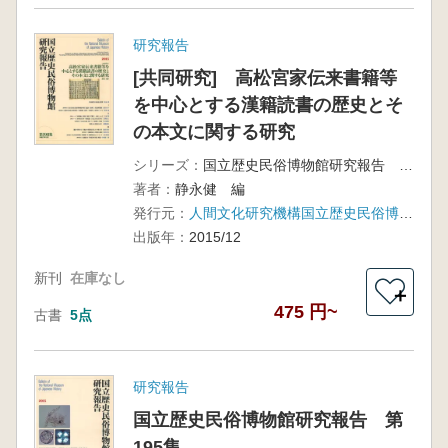
研究報告
[共同研究] 高松宮家伝来書籍等
を中心とする漢籍読書の歴史とそ
の本文に関する研究
シリーズ：
国立歴史民俗博物館研究報告 第198集
著者：
静永健 編
発行元：
人間文化研究機構国立歴史民俗博物館
出版年：
2015/12
新刊
在庫なし
＋
475 円~
古書
5点
研究報告
国立歴史民俗博物館研究報告 第
195集