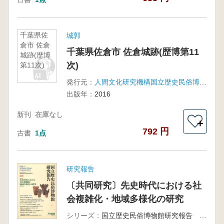
千葉県佐
城郭
倉市 佐倉
千葉県佐倉市 佐倉城跡(歴博第11
城跡(歴博
次)
第11次)
発行元：
人間文化研究機構国立歴史民俗博物館
出版年：
2016
新刊
在庫なし
＋
792 円
古書
1点
研究報告
〔共同研究〕先史時代における社
会複雑化・地域多様化の研究
シリーズ：
国立歴史民俗博物館研究報告 第208集