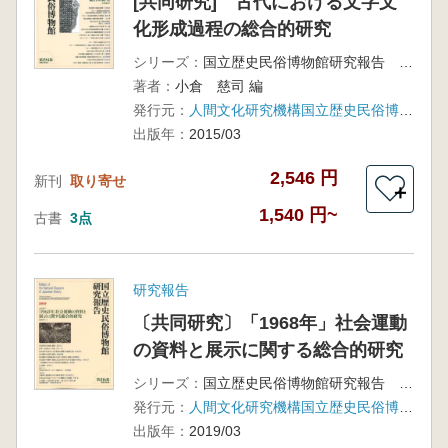
[共同研究] 古代における文字文
化形成過程の総合的研究
シリーズ：
国立歴史民俗博物館研究報告 第194集
著者：
小倉 慈司 編
発行元：
人間文化研究機構国立歴史民俗博物館
出版年：
2015/03
2,546 円
新刊
取り寄せ
＋
1,540 円~
古書
3点
研究報告
〔共同研究〕「1968年」社会運動
の資料と展示に関する総合的研究
シリーズ：
国立歴史民俗博物館研究報告 第216集
発行元：
人間文化研究機構国立歴史民俗博物館
出版年：
2019/03