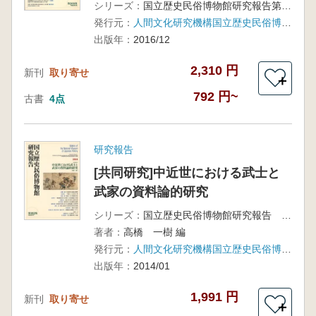
シリーズ：
国立歴史民俗博物館研究報告第203集
発行元：
人間文化研究機構国立歴史民俗博物館
出版年：
2016/12
2,310 円
新刊
取り寄せ
＋
792 円~
古書
4点
研究報告
[共同研究]中近世における武士と
武家の資料論的研究
シリーズ：
国立歴史民俗博物館研究報告 第182集
著者：
高橋 一樹 編
発行元：
人間文化研究機構国立歴史民俗博物館
出版年：
2014/01
1,991 円
新刊
取り寄せ
＋