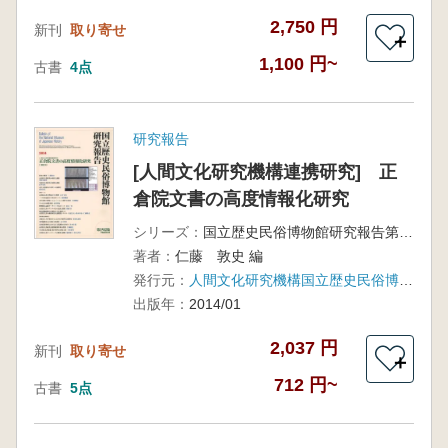
2,750 円
新刊
取り寄せ
＋
1,100 円~
古書
4点
研究報告
[人間文化研究機構連携研究] 正
倉院文書の高度情報化研究
シリーズ：
国立歴史民俗博物館研究報告第192集
著者：
仁藤 敦史 編
発行元：
人間文化研究機構国立歴史民俗博物館
出版年：
2014/01
2,037 円
新刊
取り寄せ
＋
712 円~
古書
5点