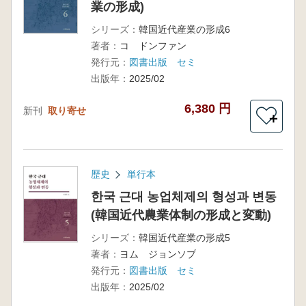
業の形成)
シリーズ：
韓国近代産業の形成6
著者：
コ ドンファン
発行元：
図書出版 セミ
出版年：
2025/02
6,380 円
新刊
取り寄せ
＋
歴史
単行本
한국 근대 농업체제의 형성과 변동
(韓国近代農業体制の形成と変動)
シリーズ：
韓国近代産業の形成5
著者：
ヨム ジョンソプ
発行元：
図書出版 セミ
出版年：
2025/02