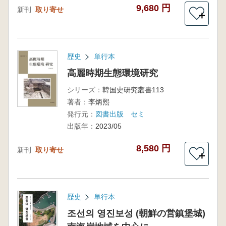
9,680 円
新刊
取り寄せ
＋
歴史
単行本
高麗時期生態環境研究
シリーズ：
韓国史研究叢書113
著者：
李炳熙
発行元：
図書出版 セミ
出版年：
2023/05
8,580 円
新刊
取り寄せ
＋
歴史
単行本
조선의 영진보성 (朝鮮の営鎮堡城)