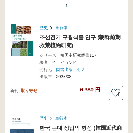
1
歴史
単行本
조선전기 구황식물 연구 (朝鮮前期
救荒植物研究)
シリーズ：
韓国史研究叢書117
著者：
イ ビョンヒ
発行元：
図書出版 セミ
出版年：
2025/08
6,380 円
新刊
取り寄せ
＋
歴史
単行本
한국 근대 상업의 형성 (韓国近代商